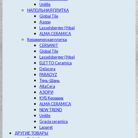
Unitile
НАПОЛЬНАЯ ПЛИТКА
Global Tile
Азори
Lasselsberger (Уфа)
ALMA CERAMICA
Керамическая плитка
CERSANIT
Global Tile
Lasselsberger (Уфа)
ELETTO Ceramica
Delacora
PARADYZ
Тянь-Шань
AltaCera
АЗОРИ
КУБ Керамик
ALMA CERAMICA
NEW TREND
Unitile
Gracia ceramica
Laparet
ДРУГИЕ ТОВАРЫ