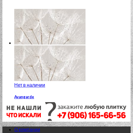
Нет в наличии
Avangarde
Avangarde AV2L091 29.8×59.8 вставка серый
680.00
₽
Добавить в список желаний
О компании