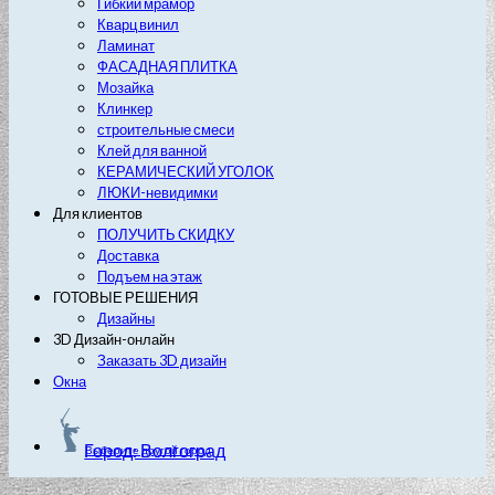
Гибкий мрамор
Кварц винил
Ламинат
ФАСАДНАЯ ПЛИТКА
Мозайка
Клинкер
строительные смеси
Клей для ванной
КЕРАМИЧЕСКИЙ УГОЛОК
ЛЮКИ-невидимки
Для клиентов
ПОЛУЧИТЬ СКИДКУ
Доставка
Подъем на этаж
ГОТОВЫЕ РЕШЕНИЯ
Дизайны
3D Дизайн-онлайн
Заказать 3D дизайн
Окна
Город: Волгоград
Выберите другой город