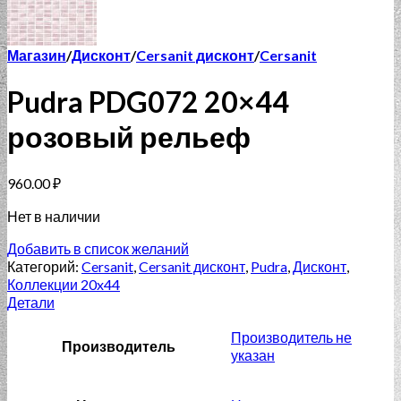
Магазин
/
Дисконт
/
Cersanit дисконт
/
Cersanit
Pudra PDG072 20×44
розовый рельеф
960.00
₽
Нет в наличии
Добавить в список желаний
Категорий:
Cersanit
,
Cersanit дисконт
,
Pudra
,
Дисконт
,
Коллекции 20x44
Детали
Производитель не
Производитель
указан