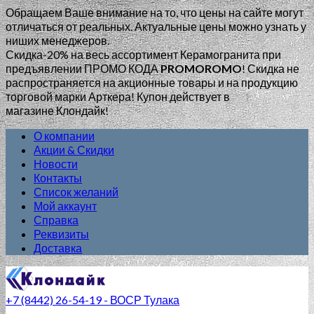
Обращаем Ваше внимание на то, что цены на сайте могут
отличаться от реальных. Актуальные цены можно узнать у
ниших менеджеров.
Скидка-20% на весь ассортимент Керамогранита при
предъявлении ПРОМО КОДА
PROMOROMO
!
Скидка не
распространяется на акционные товары и на продукцию
торговой марки Арткера! Купон действует в
магазине Клондайк!
О компании
Акции & Скидки
Новости
Контакты
Список желаний
Мой аккаунт
Справка
Реквизиты
Доставка
+7 (8442) 26-54-19 - ВОСР Тулака