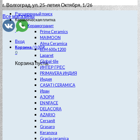
г. Волгоград
, ул. 25-летия Октября, 1/26
Расширенный поиск
Все магазины
Керамическая плитка
Керамогранит
Prime Ceramics
MAIMOON
Вход
Alma Ceramica
Корзина
/
0.00
₽
LCM 600х1200
0
Laparet
Global-tile
Корзина пуста.
ИНТЕР ГРЕС
PRIMAVERA ИНДИЯ
Индия
CASATI CERAMICA
Иран
АЗОРИ
EN NFACE
DELACORA
AZARIO
Cersanit
Grasaro
Keranova
Gracia ceramica