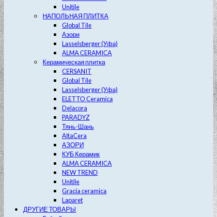
Unitile
НАПОЛЬНАЯ ПЛИТКА
Global Tile
Азори
Lasselsberger (Уфа)
ALMA CERAMICA
Керамическая плитка
CERSANIT
Global Tile
Lasselsberger (Уфа)
ELETTO Ceramica
Delacora
PARADYZ
Тянь-Шань
AltaCera
АЗОРИ
КУБ Керамик
ALMA CERAMICA
NEW TREND
Unitile
Gracia ceramica
Laparet
ДРУГИЕ ТОВАРЫ