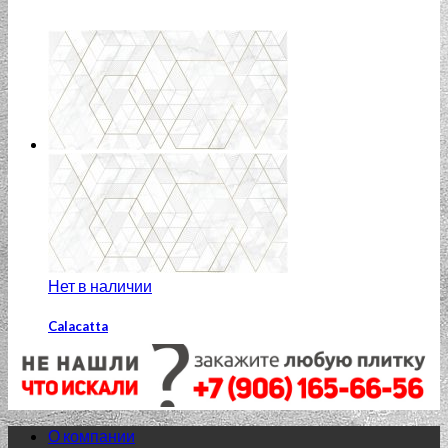
Нет в наличии
Calacatta
Calacatta KT2L052DT-36 29.8×59.8 вставка ромбы
белый
1 130.00
₽
О компании
Добавить в список желаний