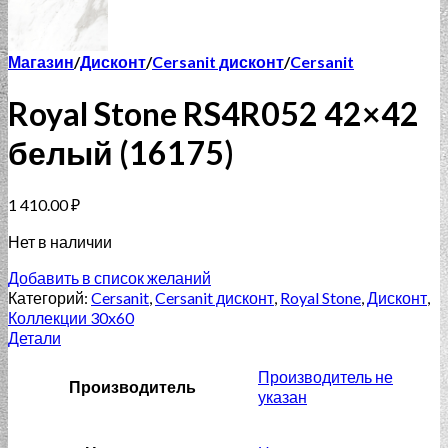
Магазин
/
Дисконт
/
Cersanit дисконт
/
Cersanit
Royal Stone RS4R052 42×42
белый (16175)
1 410.00
₽
Нет в наличии
Добавить в список желаний
Категорий:
Cersanit
,
Cersanit дисконт
,
Royal Stone
,
Дисконт
,
Коллекции 30x60
Детали
Производитель не
Производитель
указан