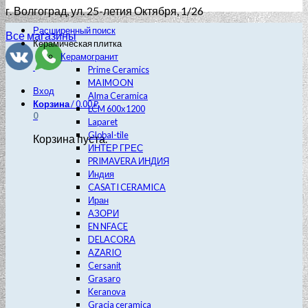
г. Волгоград
, ул. 25-летия Октября, 1/26
Расширенный поиск
Все магазины
Керамическая плитка
Керамогранит
Prime Ceramics
MAIMOON
Вход
Alma Ceramica
Корзина
/
0.00
₽
LCM 600х1200
0
Laparet
Global-tile
Корзина пуста.
ИНТЕР ГРЕС
PRIMAVERA ИНДИЯ
Индия
CASATI CERAMICA
Иран
АЗОРИ
EN NFACE
DELACORA
AZARIO
Cersanit
Grasaro
Keranova
Gracia ceramica