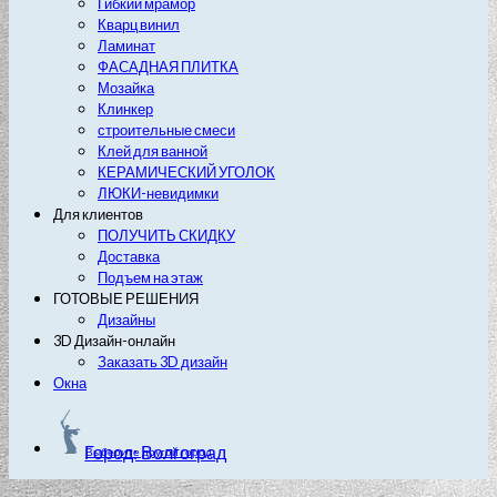
Гибкий мрамор
Кварц винил
Ламинат
ФАСАДНАЯ ПЛИТКА
Мозайка
Клинкер
строительные смеси
Клей для ванной
КЕРАМИЧЕСКИЙ УГОЛОК
ЛЮКИ-невидимки
Для клиентов
ПОЛУЧИТЬ СКИДКУ
Доставка
Подъем на этаж
ГОТОВЫЕ РЕШЕНИЯ
Дизайны
3D Дизайн-онлайн
Заказать 3D дизайн
Окна
Город: Волгоград
Выберите другой город