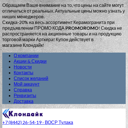
Обращаем Ваше внимание на то, что цены на сайте могут
отличаться от реальных. Актуальные цены можно узнать у
ниших менеджеров.
Скидка-20% на весь ассортимент Керамогранита при
предъявлении ПРОМО КОДА
PROMOROMO
!
Скидка не
распространяется на акционные товары и на продукцию
торговой марки Арткера! Купон действует в
магазине Клондайк!
О компании
Акции & Скидки
Новости
Контакты
Список желаний
Мой аккаунт
Справка
Реквизиты
Доставка
+7 (8442) 26-54-19 - ВОСР Тулака