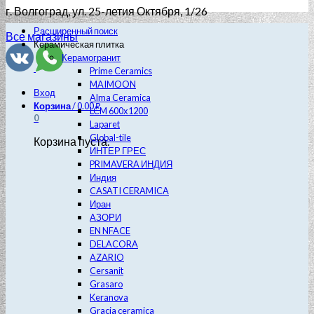
г. Волгоград
, ул. 25-летия Октября, 1/26
Расширенный поиск
Все магазины
Керамическая плитка
Керамогранит
Prime Ceramics
MAIMOON
Вход
Alma Ceramica
Корзина
/
0.00
₽
LCM 600х1200
0
Laparet
Global-tile
Корзина пуста.
ИНТЕР ГРЕС
PRIMAVERA ИНДИЯ
Индия
CASATI CERAMICA
Иран
АЗОРИ
EN NFACE
DELACORA
AZARIO
Cersanit
Grasaro
Keranova
Gracia ceramica