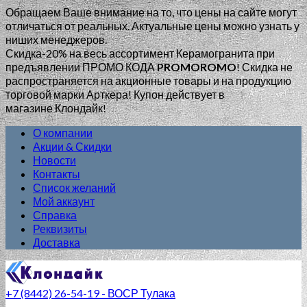
Обращаем Ваше внимание на то, что цены на сайте могут
отличаться от реальных. Актуальные цены можно узнать у
ниших менеджеров.
Скидка-20% на весь ассортимент Керамогранита при
предъявлении ПРОМО КОДА
PROMOROMO
!
Скидка не
распространяется на акционные товары и на продукцию
торговой марки Арткера! Купон действует в
магазине Клондайк!
О компании
Акции & Скидки
Новости
Контакты
Список желаний
Мой аккаунт
Справка
Реквизиты
Доставка
+7 (8442) 26-54-19 - ВОСР Тулака