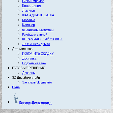
Гибкий мрамор
Кварц винил
Ламинат
ФАСАДНАЯ ПЛИТКА
Мозайка
Клинкер
строительные смеси
Клей для ванной
КЕРАМИЧЕСКИЙ УГОЛОК
ЛЮКИ-невидимки
Для клиентов
ПОЛУЧИТЬ СКИДКУ
Доставка
Подъем на этаж
ГОТОВЫЕ РЕШЕНИЯ
Дизайны
3D Дизайн-онлайн
Заказать 3D дизайн
Окна
Город: Волгоград
Выберите другой город