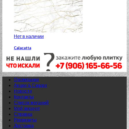
Нет в наличии
Calacatta
Calacatta KT2L051 29.8×59.8 вставка узор белый
1 130.00
₽
Добавить в список желаний
О компании
Акции & Скидки
Новости
Контакты
Список желаний
Мой аккаунт
Справка
Реквизиты
Доставка