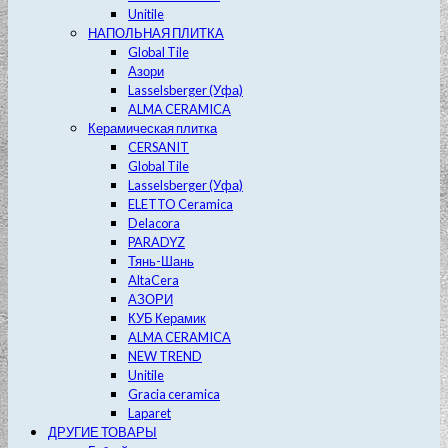
Unitile
НАПОЛЬНАЯ ПЛИТКА
Global Tile
Азори
Lasselsberger (Уфа)
ALMA CERAMICA
Керамическая плитка
CERSANIT
Global Tile
Lasselsberger (Уфа)
ELETTO Ceramica
Delacora
PARADYZ
Тянь-Шань
AltaCera
АЗОРИ
КУБ Керамик
ALMA CERAMICA
NEW TREND
Unitile
Gracia ceramica
Laparet
ДРУГИЕ ТОВАРЫ