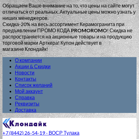
Обращаем Ваше внимание на то, что цены на сайте могут
отличаться от реальных. Актуальные цены можно узнать у
ниших менеджеров.
Скидка-20% на весь ассортимент Керамогранита при
предъявлении ПРОМО КОДА
PROMOROMO
!
Скидка не
распространяется на акционные товары и на продукцию
торговой марки Арткера! Купон действует в
магазине Клондайк!
О компании
Акции & Скидки
Новости
Контакты
Список желаний
Мой аккаунт
Справка
Реквизиты
Доставка
+7 (8442) 26-54-19 - ВОСР Тулака