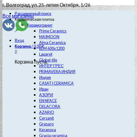
г. Волгоград
, ул. 25-летия Октября, 1/26
Расширенный поиск
Все магазины
Керамическая плитка
Керамогранит
Prime Ceramics
MAIMOON
Вход
Alma Ceramica
Корзина
/
0.00
₽
LCM 600х1200
0
Laparet
Global-tile
Корзина пуста.
ИНТЕР ГРЕС
PRIMAVERA ИНДИЯ
Индия
CASATI CERAMICA
Иран
АЗОРИ
EN NFACE
DELACORA
AZARIO
Cersanit
Grasaro
Keranova
Gracia ceramica