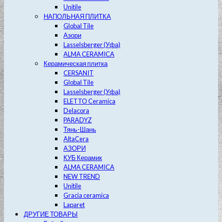
Unitile
НАПОЛЬНАЯ ПЛИТКА
Global Tile
Азори
Lasselsberger (Уфа)
ALMA CERAMICA
Керамическая плитка
CERSANIT
Global Tile
Lasselsberger (Уфа)
ELETTO Ceramica
Delacora
PARADYZ
Тянь-Шань
AltaCera
АЗОРИ
КУБ Керамик
ALMA CERAMICA
NEW TREND
Unitile
Gracia ceramica
Laparet
ДРУГИЕ ТОВАРЫ