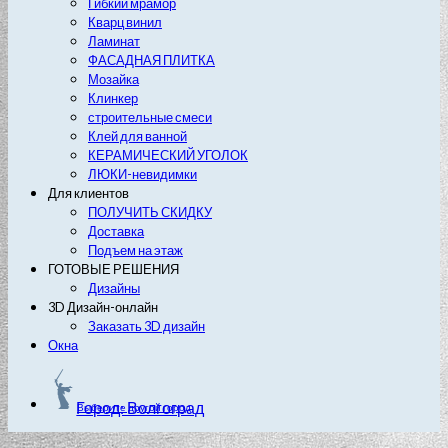
Гибкий мрамор
Кварц винил
Ламинат
ФАСАДНАЯ ПЛИТКА
Мозайка
Клинкер
строительные смеси
Клей для ванной
КЕРАМИЧЕСКИЙ УГОЛОК
ЛЮКИ-невидимки
Для клиентов
ПОЛУЧИТЬ СКИДКУ
Доставка
Подъем на этаж
ГОТОВЫЕ РЕШЕНИЯ
Дизайны
3D Дизайн-онлайн
Заказать 3D дизайн
Окна
Город: Волгоград
Выберите другой город