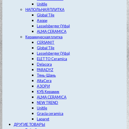
Unitile
НАПОЛЬНАЯ ПЛИТКА
Global Tile
Азори
Lasselsberger (Уфа)
ALMA CERAMICA
Керамическая плитка
CERSANIT
Global Tile
Lasselsberger (Уфа)
ELETTO Ceramica
Delacora
PARADYZ
Тянь-Шань
AltaCera
АЗОРИ
КУБ Керамик
ALMA CERAMICA
NEW TREND
Unitile
Gracia ceramica
Laparet
ДРУГИЕ ТОВАРЫ