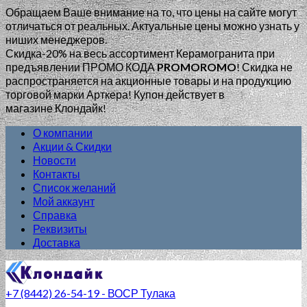
Обращаем Ваше внимание на то, что цены на сайте могут
отличаться от реальных. Актуальные цены можно узнать у
ниших менеджеров.
Скидка-20% на весь ассортимент Керамогранита при
предъявлении ПРОМО КОДА
PROMOROMO
!
Скидка не
распространяется на акционные товары и на продукцию
торговой марки Арткера! Купон действует в
магазине Клондайк!
О компании
Акции & Скидки
Новости
Контакты
Список желаний
Мой аккаунт
Справка
Реквизиты
Доставка
+7 (8442) 26-54-19 - ВОСР Тулака