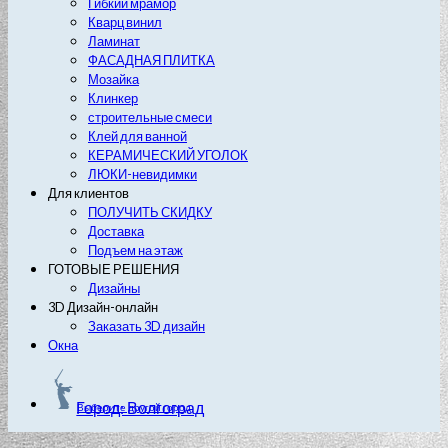
Гибкий мрамор
Кварц винил
Ламинат
ФАСАДНАЯ ПЛИТКА
Мозайка
Клинкер
строительные смеси
Клей для ванной
КЕРАМИЧЕСКИЙ УГОЛОК
ЛЮКИ-невидимки
Для клиентов
ПОЛУЧИТЬ СКИДКУ
Доставка
Подъем на этаж
ГОТОВЫЕ РЕШЕНИЯ
Дизайны
3D Дизайн-онлайн
Заказать 3D дизайн
Окна
Город: Волгоград
Выберите другой город