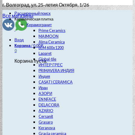
г. Волгоград
, ул. 25-летия Октября, 1/26
Расширенный поиск
Все магазины
Керамическая плитка
Керамогранит
Prime Ceramics
MAIMOON
Вход
Alma Ceramica
Корзина
/
0.00
₽
LCM 600х1200
0
Laparet
Global-tile
Корзина пуста.
ИНТЕР ГРЕС
PRIMAVERA ИНДИЯ
Индия
CASATI CERAMICA
Иран
АЗОРИ
EN NFACE
DELACORA
AZARIO
Cersanit
Grasaro
Keranova
Gracia ceramica