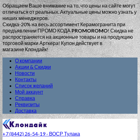
Обращаем Ваше внимание на то, что цены на сайте могут
отличаться от реальных. Актуальные цены можно узнать у
ниших менеджеров.
Скидка-20% на весь ассортимент Керамогранита при
предъявлении ПРОМО КОДА
PROMOROMO
!
Скидка не
распространяется на акционные товары и на продукцию
торговой марки Арткера! Купон действует в
магазине Клондайк!
О компании
Акции & Скидки
Новости
Контакты
Список желаний
Мой аккаунт
Справка
Реквизиты
Доставка
+7 (8442) 26-54-19 - ВОСР Тулака