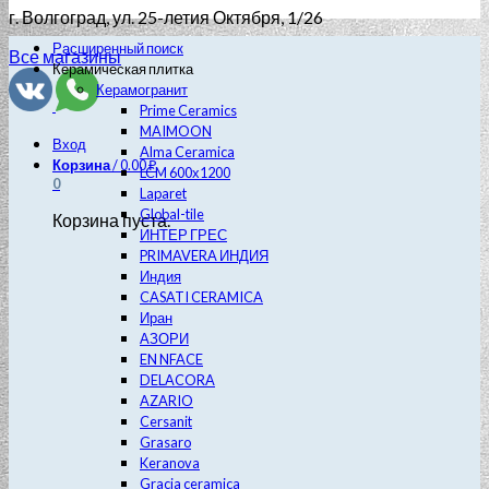
г. Волгоград
, ул. 25-летия Октября, 1/26
Расширенный поиск
Все магазины
Керамическая плитка
Керамогранит
Prime Ceramics
MAIMOON
Вход
Alma Ceramica
Корзина
/
0.00
₽
LCM 600х1200
0
Laparet
Global-tile
Корзина пуста.
ИНТЕР ГРЕС
PRIMAVERA ИНДИЯ
Индия
CASATI CERAMICA
Иран
АЗОРИ
EN NFACE
DELACORA
AZARIO
Cersanit
Grasaro
Keranova
Gracia ceramica