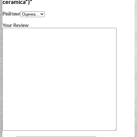
ceramica")”
Рейтинг
Your Review