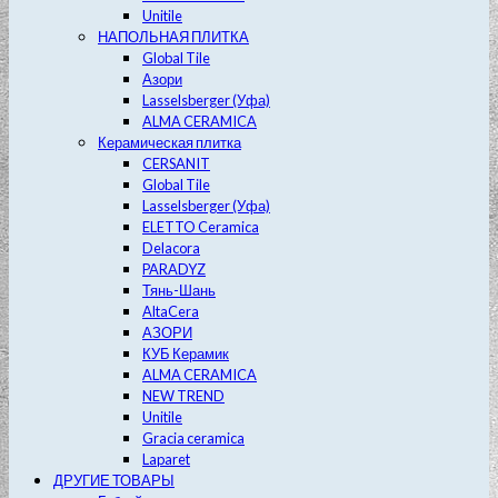
Unitile
НАПОЛЬНАЯ ПЛИТКА
Global Tile
Азори
Lasselsberger (Уфа)
ALMA CERAMICA
Керамическая плитка
CERSANIT
Global Tile
Lasselsberger (Уфа)
ELETTO Ceramica
Delacora
PARADYZ
Тянь-Шань
AltaCera
АЗОРИ
КУБ Керамик
ALMA CERAMICA
NEW TREND
Unitile
Gracia ceramica
Laparet
ДРУГИЕ ТОВАРЫ