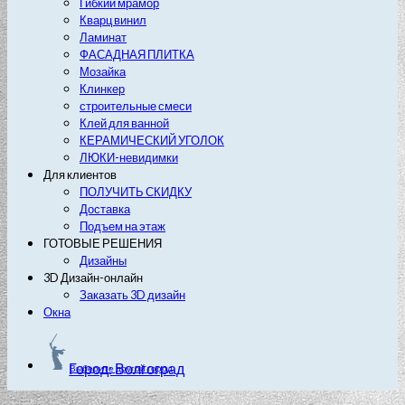
Гибкий мрамор
Кварц винил
Ламинат
ФАСАДНАЯ ПЛИТКА
Мозайка
Клинкер
строительные смеси
Клей для ванной
КЕРАМИЧЕСКИЙ УГОЛОК
ЛЮКИ-невидимки
Для клиентов
ПОЛУЧИТЬ СКИДКУ
Доставка
Подъем на этаж
ГОТОВЫЕ РЕШЕНИЯ
Дизайны
3D Дизайн-онлайн
Заказать 3D дизайн
Окна
Город: Волгоград
Выберите другой город