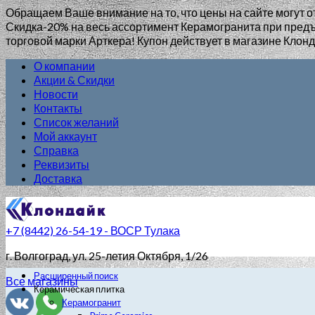
Обращаем Ваше внимание на то, что цены на сайте могут о
Скидка-20% на весь ассортимент Керамогранита при пр
торговой марки Арткера! Купон действует в магазине Клонд
О компании
Акции & Скидки
Новости
Контакты
Список желаний
Мой аккаунт
Справка
Реквизиты
Доставка
+7 (8442) 26-54-19 - ВОСР Тулака
г. Волгоград
, ул. 25-летия Октября, 1/26
Расширенный поиск
Все магазины
Керамическая плитка
Керамогранит