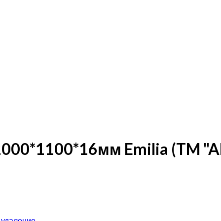
00*1100*16мм Emilia (TM "A
 удаление