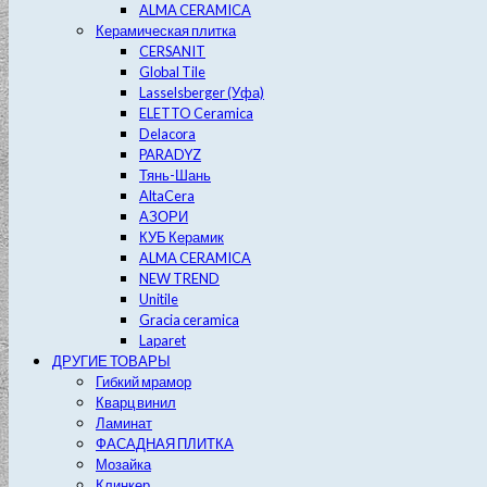
ALMA CERAMICA
Керамическая плитка
CERSANIT
Global Tile
Lasselsberger (Уфа)
ELETTO Ceramica
Delacora
PARADYZ
Тянь-Шань
AltaCera
АЗОРИ
КУБ Керамик
ALMA CERAMICA
NEW TREND
Unitile
Gracia ceramica
Laparet
ДРУГИЕ ТОВАРЫ
Гибкий мрамор
Кварц винил
Ламинат
ФАСАДНАЯ ПЛИТКА
Мозайка
Клинкер