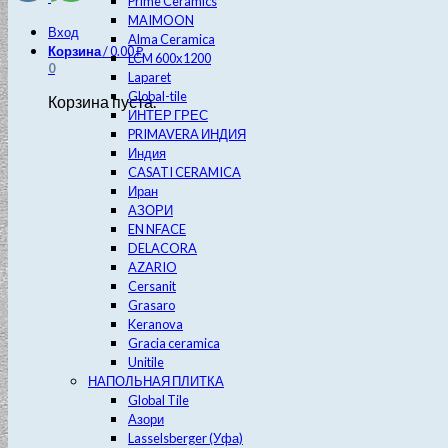
Prime Ceramics
MAIMOON
Вход
Alma Ceramica
Корзина
/
0.00
₽
LCM 600х1200
0
Laparet
Global-tile
Корзина пуста.
ИНТЕР ГРЕС
PRIMAVERA ИНДИЯ
Индия
CASATI CERAMICA
Иран
АЗОРИ
EN NFACE
DELACORA
AZARIO
Cersanit
Grasaro
Keranova
Gracia ceramica
Unitile
НАПОЛЬНАЯ ПЛИТКА
Global Tile
Азори
Lasselsberger (Уфа)