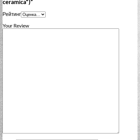
ceramica")”
Рейтинг
Your Review