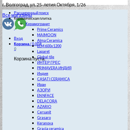
г. Волгоград
, ул. 25-летия Октября, 1/26
Расширенный поиск
Все магазины
Керамическая плитка
Керамогранит
Prime Ceramics
MAIMOON
Вход
Alma Ceramica
Корзина
/
0.00
₽
LCM 600х1200
0
Laparet
Global-tile
Корзина пуста.
ИНТЕР ГРЕС
PRIMAVERA ИНДИЯ
Индия
CASATI CERAMICA
Иран
АЗОРИ
EN NFACE
DELACORA
AZARIO
Cersanit
Grasaro
Keranova
Gracia ceramica