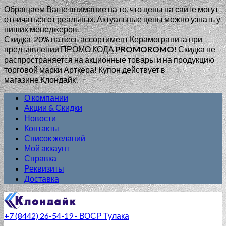
Обращаем Ваше внимание на то, что цены на сайте могут
отличаться от реальных. Актуальные цены можно узнать у
ниших менеджеров.
Скидка-20% на весь ассортимент Керамогранита при
предъявлении ПРОМО КОДА
PROMOROMO
!
Скидка не
распространяется на акционные товары и на продукцию
торговой марки Арткера! Купон действует в
магазине Клондайк!
О компании
Акции & Скидки
Новости
Контакты
Список желаний
Мой аккаунт
Справка
Реквизиты
Доставка
+7 (8442) 26-54-19 - ВОСР Тулака