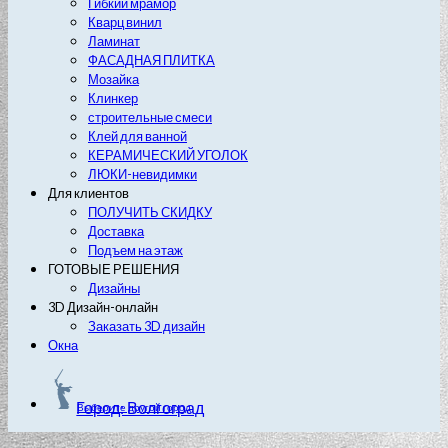
Гибкий мрамор
Кварц винил
Ламинат
ФАСАДНАЯ ПЛИТКА
Мозайка
Клинкер
строительные смеси
Клей для ванной
КЕРАМИЧЕСКИЙ УГОЛОК
ЛЮКИ-невидимки
Для клиентов
ПОЛУЧИТЬ СКИДКУ
Доставка
Подъем на этаж
ГОТОВЫЕ РЕШЕНИЯ
Дизайны
3D Дизайн-онлайн
Заказать 3D дизайн
Окна
Город: Волгоград
Выберите другой город