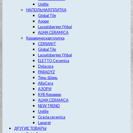
Unitile
НАПОЛЬНАЯ ПЛИТКА
Global Tile
Азори
Lasselsberger (Уфа)
ALMA CERAMICA
Керамическая плитка
CERSANIT
Global Tile
Lasselsberger (Уфа)
ELETTO Ceramica
Delacora
PARADYZ
Тянь-Шань
AltaCera
АЗОРИ
КУБ Керамик
ALMA CERAMICA
NEW TREND
Unitile
Gracia ceramica
Laparet
ДРУГИЕ ТОВАРЫ