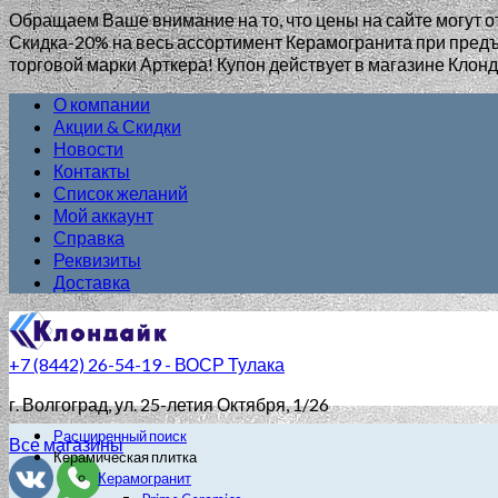
Обращаем Ваше внимание на то, что цены на сайте могут о
Скидка-20% на весь ассортимент Керамогранита при пр
торговой марки Арткера! Купон действует в магазине Клонд
О компании
Акции & Скидки
Новости
Контакты
Список желаний
Мой аккаунт
Справка
Реквизиты
Доставка
+7 (8442) 26-54-19 - ВОСР Тулака
г. Волгоград
, ул. 25-летия Октября, 1/26
Расширенный поиск
Все магазины
Керамическая плитка
Керамогранит