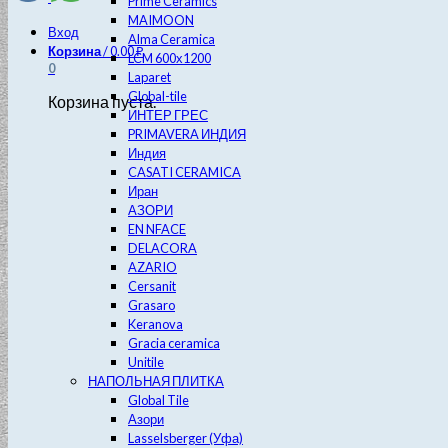
Prime Ceramics
MAIMOON
Вход
Alma Ceramica
Корзина
/
0.00
₽
LCM 600х1200
0
Laparet
Global-tile
Корзина пуста.
ИНТЕР ГРЕС
PRIMAVERA ИНДИЯ
Индия
CASATI CERAMICA
Иран
АЗОРИ
EN NFACE
DELACORA
AZARIO
Cersanit
Grasaro
Keranova
Gracia ceramica
Unitile
НАПОЛЬНАЯ ПЛИТКА
Global Tile
Азори
Lasselsberger (Уфа)