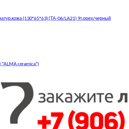
натур.кожа (130*65*63) (ТА-06/LA21) 9т.орех/черный
 "ALMA ceramica")
ланский орех)