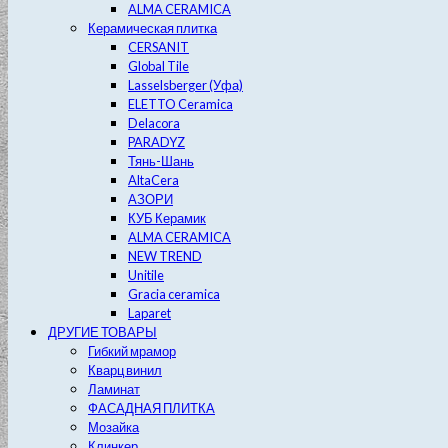
ALMA CERAMICA
Керамическая плитка
CERSANIT
Global Tile
Lasselsberger (Уфа)
ELETTO Ceramica
Delacora
PARADYZ
Тянь-Шань
AltaCera
АЗОРИ
КУБ Керамик
ALMA CERAMICA
NEW TREND
Unitile
Gracia ceramica
Laparet
ДРУГИЕ ТОВАРЫ
Гибкий мрамор
Кварц винил
Ламинат
ФАСАДНАЯ ПЛИТКА
Мозайка
Клинкер