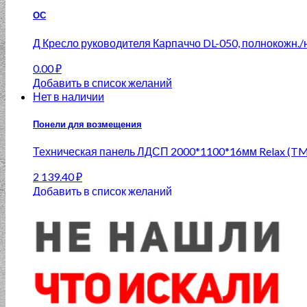
ОС
Д Кресло руководителя Карпаччо DL-050, полнокожн./
0.00
₽
Добавить в список желаний
Нет в наличии
Понели для возмещения
Техническая панель ЛДСП 2000*1100*16мм Relax (TM
2 139.40
₽
Добавить в список желаний
Нет в наличии
ОС
PRV PV2090 Стол письменный/TA20G(200*90h78) (ми
0.00
₽
Добавить в список желаний