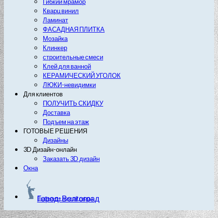
Гибкий мрамор
Кварц винил
Ламинат
ФАСАДНАЯ ПЛИТКА
Мозайка
Клинкер
строительные смеси
Клей для ванной
КЕРАМИЧЕСКИЙ УГОЛОК
ЛЮКИ-невидимки
Для клиентов
ПОЛУЧИТЬ СКИДКУ
Доставка
Подъем на этаж
ГОТОВЫЕ РЕШЕНИЯ
Дизайны
3D Дизайн-онлайн
Заказать 3D дизайн
Окна
Город: Волгоград
Выберите другой город