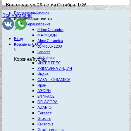
г. Волгоград
, ул. 25-летия Октября, 1/26
Расширенный поиск
Все магазины
Керамическая плитка
Керамогранит
Prime Ceramics
MAIMOON
Вход
Alma Ceramica
Корзина
/
0.00
₽
LCM 600х1200
0
Laparet
Global-tile
Корзина пуста.
ИНТЕР ГРЕС
PRIMAVERA ИНДИЯ
Индия
CASATI CERAMICA
Иран
АЗОРИ
EN NFACE
DELACORA
AZARIO
Cersanit
Grasaro
Keranova
Gracia ceramica