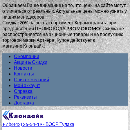
Обращаем Ваше внимание на то, что цены на сайте могут
отличаться от реальных. Актуальные цены можно узнать у
ниших менеджеров.
Скидка-20% на весь ассортимент Керамогранита при
предъявлении ПРОМО КОДА
PROMOROMO
!
Скидка не
распространяется на акционные товары и на продукцию
торговой марки Арткера! Купон действует в
магазине Клондайк!
О компании
Акции & Скидки
Новости
Контакты
Список желаний
Мой аккаунт
Справка
Реквизиты
Доставка
+7 (8442) 26-54-19 - ВОСР Тулака