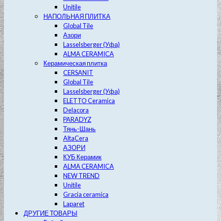
Unitile
НАПОЛЬНАЯ ПЛИТКА
Global Tile
Азори
Lasselsberger (Уфа)
ALMA CERAMICA
Керамическая плитка
CERSANIT
Global Tile
Lasselsberger (Уфа)
ELETTO Ceramica
Delacora
PARADYZ
Тянь-Шань
AltaCera
АЗОРИ
КУБ Керамик
ALMA CERAMICA
NEW TREND
Unitile
Gracia ceramica
Laparet
ДРУГИЕ ТОВАРЫ