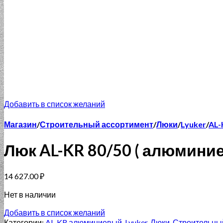
Добавить в список желаний
Магазин
/
Строительный ассортимент
/
Люки
/
Lyuker
/
AL
Люк AL-KR 80/50 ( алюмини
14 627.00
₽
Нет в наличии
Добавить в список желаний
Категории:
AL-KR алюминиевый
,
Lyuker
,
Люки
,
Строительны