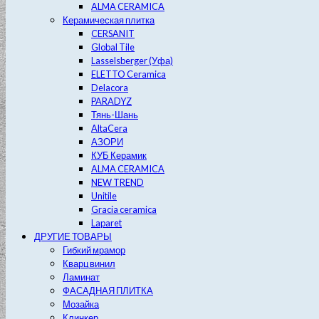
ALMA CERAMICA
Керамическая плитка
CERSANIT
Global Tile
Lasselsberger (Уфа)
ELETTO Ceramica
Delacora
PARADYZ
Тянь-Шань
AltaCera
АЗОРИ
КУБ Керамик
ALMA CERAMICA
NEW TREND
Unitile
Gracia ceramica
Laparet
ДРУГИЕ ТОВАРЫ
Гибкий мрамор
Кварц винил
Ламинат
ФАСАДНАЯ ПЛИТКА
Мозайка
Клинкер