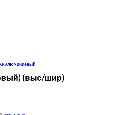
-KR алюминиевый
евый) (выс/шир)
й ассортимент