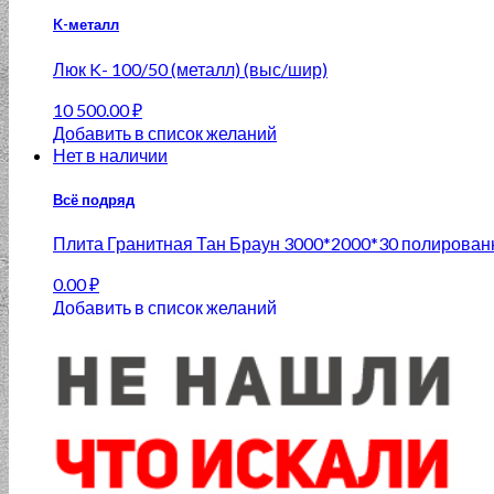
K-металл
Люк K- 100/50 (металл) (выс/шир)
10 500.00
₽
Добавить в список желаний
Нет в наличии
Всё подряд
Плита Гранитная Тан Браун 3000*2000*30 полирован
0.00
₽
Добавить в список желаний
Нет в наличии
Крестики
Зажим 40 шт+Клин 40 шт СВП
337.00
₽
Добавить в список желаний