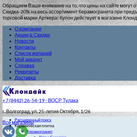
Обращаем Ваше внимание на то, что цены на сайте могут о
Скидка-20% на весь ассортимент Керамогранита при пр
торговой марки Арткера! Купон действует в магазине Клонд
О компании
Акции & Скидки
Новости
Контакты
Список желаний
Мой аккаунт
Справка
Реквизиты
Доставка
+7 (8442) 26-54-19 - ВОСР Тулака
г. Волгоград
, ул. 25-летия Октября, 1/26
Расширенный поиск
Все магазины
Керамическая плитка
Керамогранит