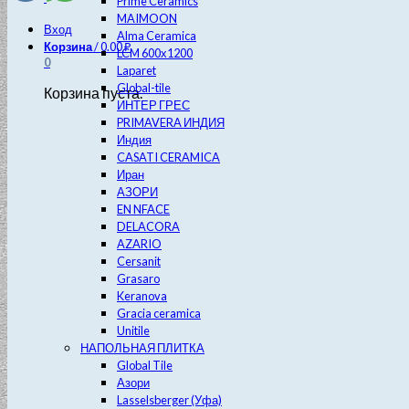
Prime Ceramics
MAIMOON
Вход
Alma Ceramica
Корзина
/
0.00
₽
LCM 600х1200
0
Laparet
Global-tile
Корзина пуста.
ИНТЕР ГРЕС
PRIMAVERA ИНДИЯ
Индия
CASATI CERAMICA
Иран
АЗОРИ
EN NFACE
DELACORA
AZARIO
Cersanit
Grasaro
Keranova
Gracia ceramica
Unitile
НАПОЛЬНАЯ ПЛИТКА
Global Tile
Азори
Lasselsberger (Уфа)