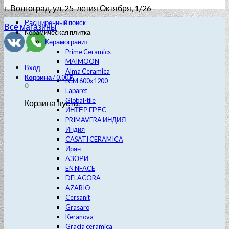
г. Волгоград
, ул. 25-летия Октября, 1/26
Расширенный поиск
Все магазины
Керамическая плитка
Керамогранит
Prime Ceramics
MAIMOON
Вход
Alma Ceramica
Корзина
/
0.00
₽
LCM 600х1200
0
Laparet
Global-tile
Корзина пуста.
ИНТЕР ГРЕС
PRIMAVERA ИНДИЯ
Индия
CASATI CERAMICA
Иран
АЗОРИ
EN NFACE
DELACORA
AZARIO
Cersanit
Grasaro
Keranova
Gracia ceramica