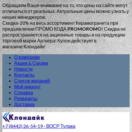
Обращаем Ваше внимание на то, что цены на сайте могут
отличаться от реальных. Актуальные цены можно узнать у
ниших менеджеров.
Скидка-20% на весь ассортимент Керамогранита при
предъявлении ПРОМО КОДА
PROMOROMO
!
Скидка не
распространяется на акционные товары и на продукцию
торговой марки Арткера! Купон действует в
магазине Клондайк!
О компании
Акции & Скидки
Новости
Контакты
Список желаний
Мой аккаунт
Справка
Реквизиты
Доставка
+7 (8442) 26-54-19 - ВОСР Тулака