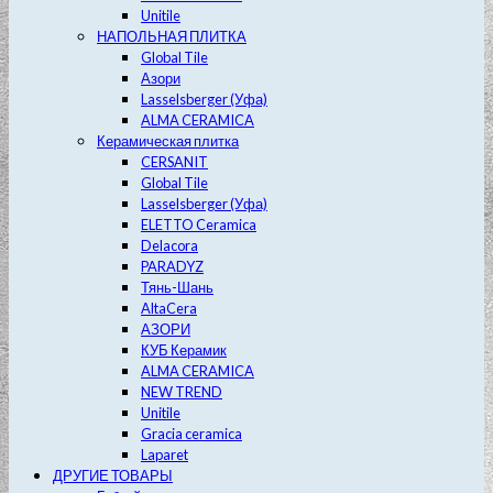
Unitile
НАПОЛЬНАЯ ПЛИТКА
Global Tile
Азори
Lasselsberger (Уфа)
ALMA CERAMICA
Керамическая плитка
CERSANIT
Global Tile
Lasselsberger (Уфа)
ELETTO Ceramica
Delacora
PARADYZ
Тянь-Шань
AltaCera
АЗОРИ
КУБ Керамик
ALMA CERAMICA
NEW TREND
Unitile
Gracia ceramica
Laparet
ДРУГИЕ ТОВАРЫ