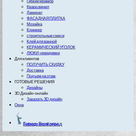
Гибкий мрамор
Кварц винил
Ламинат
ФАСАДНАЯ ПЛИТКА
Мозайка
Клинкер
строительные смеси
Клей для ванной
КЕРАМИЧЕСКИЙ УГОЛОК
ЛЮКИ-невидимки
Для клиентов
ПОЛУЧИТЬ СКИДКУ
Доставка
Подъем на этаж
ГОТОВЫЕ РЕШЕНИЯ
Дизайны
3D Дизайн-онлайн
Заказать 3D дизайн
Окна
Город: Волгоград
Выберите другой город