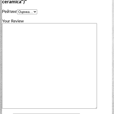
ceramica")”
Рейтинг
Your Review