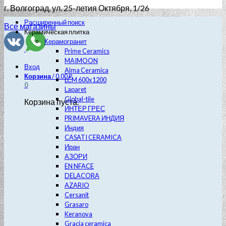
г. Волгоград
, ул. 25-летия Октября, 1/26
Расширенный поиск
Все магазины
Керамическая плитка
Керамогранит
Prime Ceramics
MAIMOON
Вход
Alma Ceramica
Корзина
/
0.00
₽
LCM 600х1200
0
Laparet
Global-tile
Корзина пуста.
ИНТЕР ГРЕС
PRIMAVERA ИНДИЯ
Индия
CASATI CERAMICA
Иран
АЗОРИ
EN NFACE
DELACORA
AZARIO
Cersanit
Grasaro
Keranova
Gracia ceramica