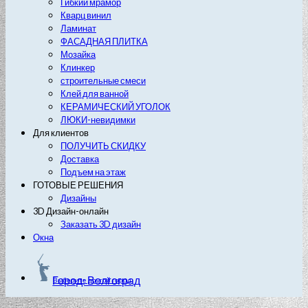
Гибкий мрамор
Кварц винил
Ламинат
ФАСАДНАЯ ПЛИТКА
Мозайка
Клинкер
строительные смеси
Клей для ванной
КЕРАМИЧЕСКИЙ УГОЛОК
ЛЮКИ-невидимки
Для клиентов
ПОЛУЧИТЬ СКИДКУ
Доставка
Подъем на этаж
ГОТОВЫЕ РЕШЕНИЯ
Дизайны
3D Дизайн-онлайн
Заказать 3D дизайн
Окна
Город: Волгоград
Выберите другой город