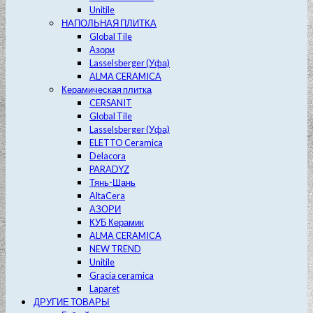
Unitile
НАПОЛЬНАЯ ПЛИТКА
Global Tile
Азори
Lasselsberger (Уфа)
ALMA CERAMICA
Керамическая плитка
CERSANIT
Global Tile
Lasselsberger (Уфа)
ELETTO Ceramica
Delacora
PARADYZ
Тянь-Шань
AltaCera
АЗОРИ
КУБ Керамик
ALMA CERAMICA
NEW TREND
Unitile
Gracia ceramica
Laparet
ДРУГИЕ ТОВАРЫ