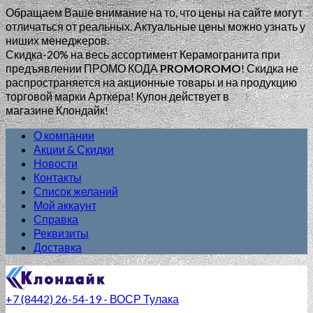
Обращаем Ваше внимание на то, что цены на сайте могут
отличаться от реальных. Актуальные цены можно узнать у
ниших менеджеров.
Скидка-20% на весь ассортимент Керамогранита при
предъявлении ПРОМО КОДА
PROMOROMO
!
Скидка не
распространяется на акционные товары и на продукцию
торговой марки Арткера! Купон действует в
магазине Клондайк!
О компании
Акции & Скидки
Новости
Контакты
Список желаний
Мой аккаунт
Справка
Реквизиты
Доставка
+7 (8442) 26-54-19 - ВОСР Тулака