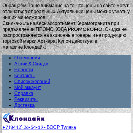
Обращаем Ваше внимание на то, что цены на сайте могут
отличаться от реальных. Актуальные цены можно узнать у
ниших менеджеров.
Скидка-20% на весь ассортимент Керамогранита при
предъявлении ПРОМО КОДА
PROMOROMO
!
Скидка не
распространяется на акционные товары и на продукцию
торговой марки Арткера! Купон действует в
магазине Клондайк!
О компании
Акции & Скидки
Новости
Контакты
Список желаний
Мой аккаунт
Справка
Реквизиты
Доставка
+7 (8442) 26-54-19 - ВОСР Тулака