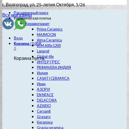
г. Волгоград
, ул. 25-летия Октября, 1/26
Расширенный поиск
Все магазины
Керамическая плитка
Керамогранит
Prime Ceramics
MAIMOON
Вход
Alma Ceramica
Корзина
/
0.00
₽
LCM 600х1200
0
Laparet
Global-tile
Корзина пуста.
ИНТЕР ГРЕС
PRIMAVERA ИНДИЯ
Индия
CASATI CERAMICA
Иран
АЗОРИ
EN NFACE
DELACORA
AZARIO
Cersanit
Grasaro
Keranova
Gracia ceramica