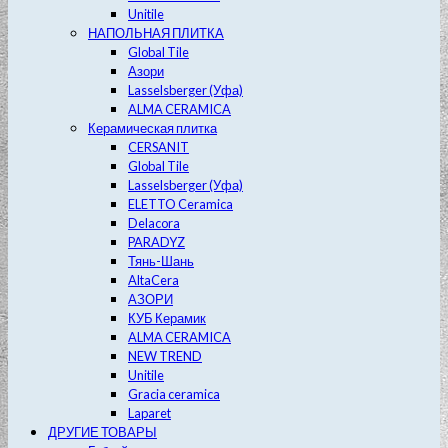
Unitile
НАПОЛЬНАЯ ПЛИТКА
Global Tile
Азори
Lasselsberger (Уфа)
ALMA CERAMICA
Керамическая плитка
CERSANIT
Global Tile
Lasselsberger (Уфа)
ELETTO Ceramica
Delacora
PARADYZ
Тянь-Шань
AltaCera
АЗОРИ
КУБ Керамик
ALMA CERAMICA
NEW TREND
Unitile
Gracia ceramica
Laparet
ДРУГИЕ ТОВАРЫ