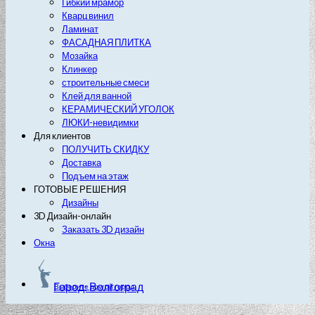
Гибкий мрамор
Кварц винил
Ламинат
ФАСАДНАЯ ПЛИТКА
Мозайка
Клинкер
строительные смеси
Клей для ванной
КЕРАМИЧЕСКИЙ УГОЛОК
ЛЮКИ-невидимки
Для клиентов
ПОЛУЧИТЬ СКИДКУ
Доставка
Подъем на этаж
ГОТОВЫЕ РЕШЕНИЯ
Дизайны
3D Дизайн-онлайн
Заказать 3D дизайн
Окна
Город: Волгоград
Выберите другой город