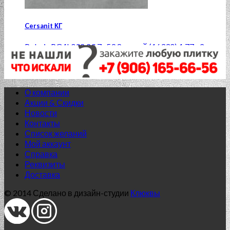
Cersanit КГ
Polaris PG4L092 29.7×59.8 серый (16330) 1,77м2
1 414.00
₽
Добавить в список желаний
О компании
Акции & Скидки
Новости
Контакты
Список желаний
Мой аккаунт
Справка
Реквизиты
Доставка
© 2014 Сделано в дизайн-студии
Клюквы
Нет в наличии