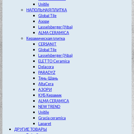
Unitile
НАПОЛЬНАЯ ПЛИТКА
Global Tile
Азори
Lasselsberger (Уфа)
ALMA CERAMICA
Керамическая плитка
CERSANIT
Global Tile
Lasselsberger (Уфа)
ELETTO Ceramica
Delacora
PARADYZ
Тянь-Шань
AltaCera
АЗОРИ
КУБ Керамик
ALMA CERAMICA
NEW TREND
Unitile
Gracia ceramica
Laparet
ДРУГИЕ ТОВАРЫ