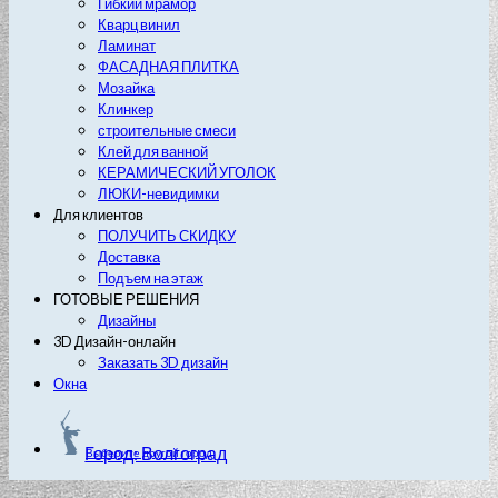
Гибкий мрамор
Кварц винил
Ламинат
ФАСАДНАЯ ПЛИТКА
Мозайка
Клинкер
строительные смеси
Клей для ванной
КЕРАМИЧЕСКИЙ УГОЛОК
ЛЮКИ-невидимки
Для клиентов
ПОЛУЧИТЬ СКИДКУ
Доставка
Подъем на этаж
ГОТОВЫЕ РЕШЕНИЯ
Дизайны
3D Дизайн-онлайн
Заказать 3D дизайн
Окна
Город: Волгоград
Выберите другой город