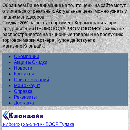
Обращаем Ваше внимание на то, что цены на сайте могут
отличаться от реальных. Актуальные цены можно узнать у
ниших менеджеров.
Скидка-20% на весь ассортимент Керамогранита при
предъявлении ПРОМО КОДА
PROMOROMO
!
Скидка не
распространяется на акционные товары и на продукцию
торговой марки Арткера! Купон действует в
магазине Клондайк!
О компании
Акции & Скидки
Новости
Контакты
Список желаний
Мой аккаунт
Справка
Реквизиты
Доставка
+7 (8442) 26-54-19 - ВОСР Тулака