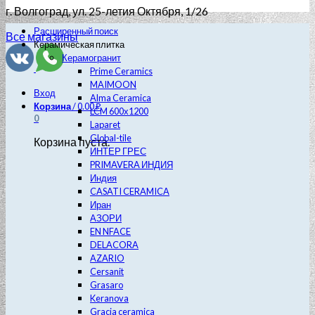
г. Волгоград
, ул. 25-летия Октября, 1/26
Расширенный поиск
Все магазины
Керамическая плитка
Керамогранит
Prime Ceramics
MAIMOON
Вход
Alma Ceramica
Корзина
/
0.00
₽
LCM 600х1200
0
Laparet
Global-tile
Корзина пуста.
ИНТЕР ГРЕС
PRIMAVERA ИНДИЯ
Индия
CASATI CERAMICA
Иран
АЗОРИ
EN NFACE
DELACORA
AZARIO
Cersanit
Grasaro
Keranova
Gracia ceramica