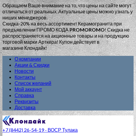
Обращаем Ваше внимание на то, что цены на сайте могут
отличаться от реальных. Актуальные цены можно узнать у
ниших менеджеров.
Скидка-20% на весь ассортимент Керамогранита при
предъявлении ПРОМО КОДА
PROMOROMO
!
Скидка не
распространяется на акционные товары и на продукцию
торговой марки Арткера! Купон действует в
магазине Клондайк!
О компании
Акции & Скидки
Новости
Контакты
Список желаний
Мой аккаунт
Справка
Реквизиты
Доставка
+7 (8442) 26-54-19 - ВОСР Тулака