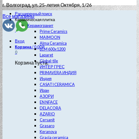
г. Волгоград
, ул. 25-летия Октября, 1/26
Расширенный поиск
Все магазины
Керамическая плитка
Керамогранит
Prime Ceramics
MAIMOON
Вход
Alma Ceramica
Корзина
/
0.00
₽
LCM 600х1200
0
Laparet
Global-tile
Корзина пуста.
ИНТЕР ГРЕС
PRIMAVERA ИНДИЯ
Индия
CASATI CERAMICA
Иран
АЗОРИ
EN NFACE
DELACORA
AZARIO
Cersanit
Grasaro
Keranova
Gracia ceramica