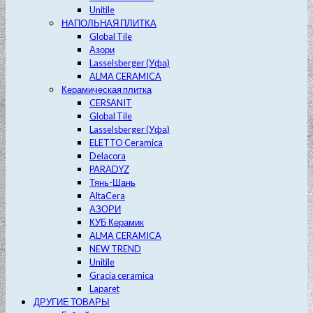
Unitile
НАПОЛЬНАЯ ПЛИТКА
Global Tile
Азори
Lasselsberger (Уфа)
ALMA CERAMICA
Керамическая плитка
CERSANIT
Global Tile
Lasselsberger (Уфа)
ELETTO Ceramica
Delacora
PARADYZ
Тянь-Шань
AltaCera
АЗОРИ
КУБ Керамик
ALMA CERAMICA
NEW TREND
Unitile
Gracia ceramica
Laparet
ДРУГИЕ ТОВАРЫ