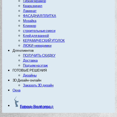
Гибкий мрамор
Кварц винил
Ламинат
ФАСАДНАЯ ПЛИТКА
Мозайка
Клинкер
строительные смеси
Клей для ванной
КЕРАМИЧЕСКИЙ УГОЛОК
ЛЮКИ-невидимки
Для клиентов
ПОЛУЧИТЬ СКИДКУ
Доставка
Подъем на этаж
ГОТОВЫЕ РЕШЕНИЯ
Дизайны
3D Дизайн-онлайн
Заказать 3D дизайн
Окна
Город: Волгоград
Выберите другой город