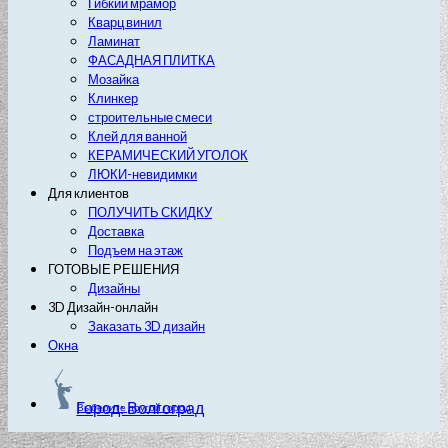
Гибкий мрамор
Кварц винил
Ламинат
ФАСАДНАЯ ПЛИТКА
Мозайка
Клинкер
строительные смеси
Клей для ванной
КЕРАМИЧЕСКИЙ УГОЛОК
ЛЮКИ-невидимки
Для клиентов
ПОЛУЧИТЬ СКИДКУ
Доставка
Подъем на этаж
ГОТОВЫЕ РЕШЕНИЯ
Дизайны
3D Дизайн-онлайн
Заказать 3D дизайн
Окна
Город: Волгоград
Выберите другой город