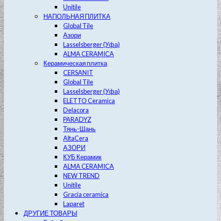
Unitile
НАПОЛЬНАЯ ПЛИТКА
Global Tile
Азори
Lasselsberger (Уфа)
ALMA CERAMICA
Керамическая плитка
CERSANIT
Global Tile
Lasselsberger (Уфа)
ELETTO Ceramica
Delacora
PARADYZ
Тянь-Шань
AltaCera
АЗОРИ
КУБ Керамик
ALMA CERAMICA
NEW TREND
Unitile
Gracia ceramica
Laparet
ДРУГИЕ ТОВАРЫ