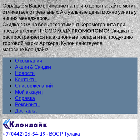
Обращаем Ваше внимание на то, что цены на сайте могут
отличаться от реальных. Актуальные цены можно узнать у
ниших менеджеров.
Скидка-20% на весь ассортимент Керамогранита при
предъявлении ПРОМО КОДА
PROMOROMO
!
Скидка не
распространяется на акционные товары и на продукцию
торговой марки Арткера! Купон действует в
магазине Клондайк!
О компании
Акции & Скидки
Новости
Контакты
Список желаний
Мой аккаунт
Справка
Реквизиты
Доставка
+7 (8442) 26-54-19 - ВОСР Тулака