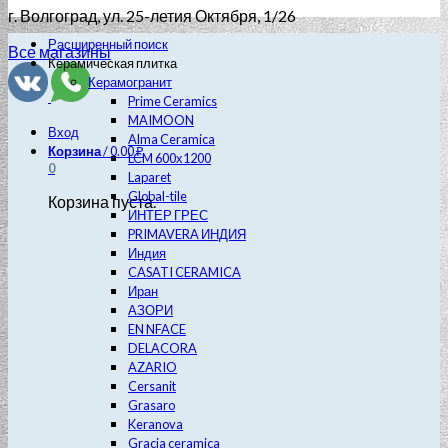
г. Волгоград
, ул. 25-летия Октября, 1/26
Расширенный поиск
Все магазины
Керамическая плитка
Керамогранит
Prime Ceramics
MAIMOON
Вход
Alma Ceramica
Корзина
/
0.00
₽
LCM 600х1200
0
Laparet
Global-tile
Корзина пуста.
ИНТЕР ГРЕС
PRIMAVERA ИНДИЯ
Индия
CASATI CERAMICA
Иран
АЗОРИ
EN NFACE
DELACORA
AZARIO
Cersanit
Grasaro
Keranova
Gracia ceramica