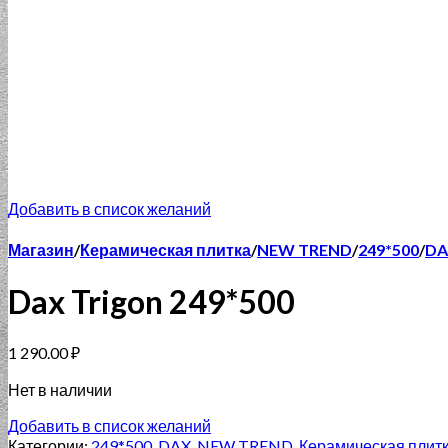
Добавить в список желаний
Магазин
/
Керамическая плитка
/
NEW TREND
/
249*500
/
DA
Dax Trigon 249*500
1 290.00
₽
Нет в наличии
Добавить в список желаний
Категории:
249*500
,
DAX
,
NEW TREND
,
Керамическая плит