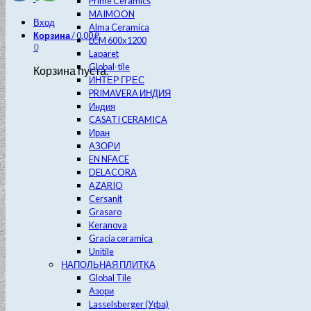
Prime Ceramics
MAIMOON
Вход
Alma Ceramica
Корзина
/
0.00
₽
LCM 600х1200
0
Laparet
Global-tile
Корзина пуста.
ИНТЕР ГРЕС
PRIMAVERA ИНДИЯ
Индия
CASATI CERAMICA
Иран
АЗОРИ
EN NFACE
DELACORA
AZARIO
Cersanit
Grasaro
Keranova
Gracia ceramica
Unitile
НАПОЛЬНАЯ ПЛИТКА
Global Tile
Азори
Lasselsberger (Уфа)