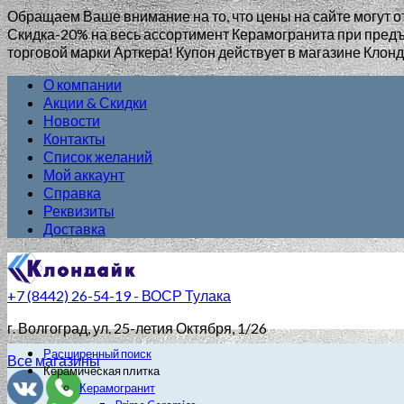
Обращаем Ваше внимание на то, что цены на сайте могут о
Скидка-20% на весь ассортимент Керамогранита при пр
торговой марки Арткера! Купон действует в магазине Клонд
О компании
Акции & Скидки
Новости
Контакты
Список желаний
Мой аккаунт
Справка
Реквизиты
Доставка
+7 (8442) 26-54-19 - ВОСР Тулака
г. Волгоград
, ул. 25-летия Октября, 1/26
Расширенный поиск
Все магазины
Керамическая плитка
Керамогранит