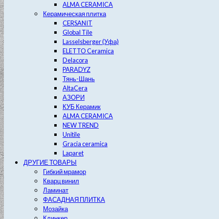
ALMA CERAMICA
Керамическая плитка
CERSANIT
Global Tile
Lasselsberger (Уфа)
ELETTO Ceramica
Delacora
PARADYZ
Тянь-Шань
AltaCera
АЗОРИ
КУБ Керамик
ALMA CERAMICA
NEW TREND
Unitile
Gracia ceramica
Laparet
ДРУГИЕ ТОВАРЫ
Гибкий мрамор
Кварц винил
Ламинат
ФАСАДНАЯ ПЛИТКА
Мозайка
Клинкер