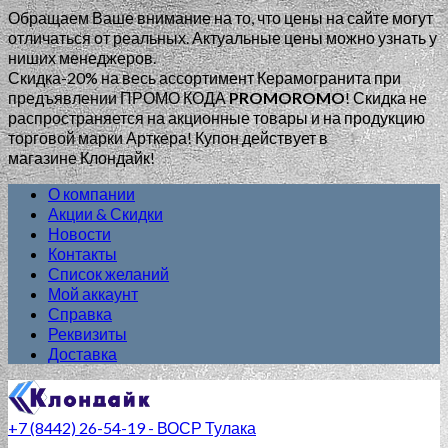
Обращаем Ваше внимание на то, что цены на сайте могут
отличаться от реальных. Актуальные цены можно узнать у
ниших менеджеров.
Скидка-20% на весь ассортимент Керамогранита при
предъявлении ПРОМО КОДА
PROMOROMO
!
Скидка не
распространяется на акционные товары и на продукцию
торговой марки Арткера! Купон действует в
магазине Клондайк!
О компании
Акции & Скидки
Новости
Контакты
Список желаний
Мой аккаунт
Справка
Реквизиты
Доставка
+7 (8442) 26-54-19 - ВОСР Тулака