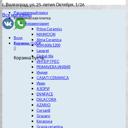
г. Волгоград
, ул. 25-летия Октября, 1/26
Расширенный поиск
Все магазины
Керамическая плитка
Керамогранит
Prime Ceramics
MAIMOON
Вход
Alma Ceramica
Корзина
/
0.00
₽
LCM 600х1200
0
Laparet
Global-tile
Корзина пуста.
ИНТЕР ГРЕС
PRIMAVERA ИНДИЯ
Индия
CASATI CERAMICA
Иран
АЗОРИ
EN NFACE
DELACORA
AZARIO
Cersanit
Grasaro
Keranova
Gracia ceramica