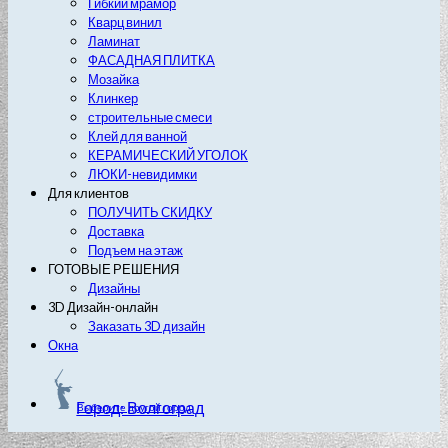
Гибкий мрамор
Кварц винил
Ламинат
ФАСАДНАЯ ПЛИТКА
Мозайка
Клинкер
строительные смеси
Клей для ванной
КЕРАМИЧЕСКИЙ УГОЛОК
ЛЮКИ-невидимки
Для клиентов
ПОЛУЧИТЬ СКИДКУ
Доставка
Подъем на этаж
ГОТОВЫЕ РЕШЕНИЯ
Дизайны
3D Дизайн-онлайн
Заказать 3D дизайн
Окна
Город: Волгоград
Выберите другой город