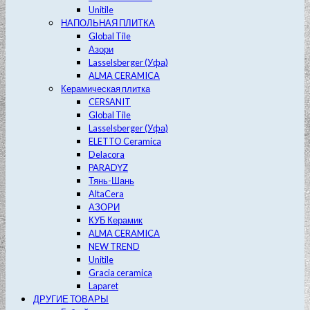
Unitile
НАПОЛЬНАЯ ПЛИТКА
Global Tile
Азори
Lasselsberger (Уфа)
ALMA CERAMICA
Керамическая плитка
CERSANIT
Global Tile
Lasselsberger (Уфа)
ELETTO Ceramica
Delacora
PARADYZ
Тянь-Шань
AltaCera
АЗОРИ
КУБ Керамик
ALMA CERAMICA
NEW TREND
Unitile
Gracia ceramica
Laparet
ДРУГИЕ ТОВАРЫ