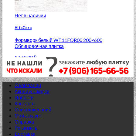
Нет в наличии
AltaCera
Формворк белый WT11FOR00 200×600
Облицовочная плитка
1 160.00
₽
Добавить в список желаний
О компании
Акции & Скидки
Новости
Контакты
Список желаний
Мой аккаунт
Справка
Реквизиты
Доставка