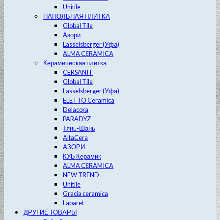
Unitile
НАПОЛЬНАЯ ПЛИТКА
Global Tile
Азори
Lasselsberger (Уфа)
ALMA CERAMICA
Керамическая плитка
CERSANIT
Global Tile
Lasselsberger (Уфа)
ELETTO Ceramica
Delacora
PARADYZ
Тянь-Шань
AltaCera
АЗОРИ
КУБ Керамик
ALMA CERAMICA
NEW TREND
Unitile
Gracia ceramica
Laparet
ДРУГИЕ ТОВАРЫ