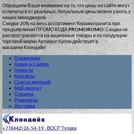
Обращаем Ваше внимание на то, что цены на сайте могут
отличаться от реальных. Актуальные цены можно узнать у
ниших менеджеров.
Скидка-20% на весь ассортимент Керамогранита при
предъявлении ПРОМО КОДА
PROMOROMO
!
Скидка не
распространяется на акционные товары и на продукцию
торговой марки Арткера! Купон действует в
магазине Клондайк!
О компании
Акции & Скидки
Новости
Контакты
Список желаний
Мой аккаунт
Справка
Реквизиты
Доставка
+7 (8442) 26-54-19 - ВОСР Тулака