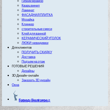
Гибкий мрамор
Кварц винил
Ламинат
ФАСАДНАЯ ПЛИТКА
Мозайка
Клинкер
строительные смеси
Клей для ванной
КЕРАМИЧЕСКИЙ УГОЛОК
ЛЮКИ-невидимки
Для клиентов
ПОЛУЧИТЬ СКИДКУ
Доставка
Подъем на этаж
ГОТОВЫЕ РЕШЕНИЯ
Дизайны
3D Дизайн-онлайн
Заказать 3D дизайн
Окна
Город: Волгоград
Выберите другой город