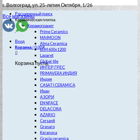
г. Волгоград
, ул. 25-летия Октября, 1/26
Расширенный поиск
Все магазины
Керамическая плитка
Керамогранит
Prime Ceramics
MAIMOON
Вход
Alma Ceramica
Корзина
/
0.00
₽
LCM 600х1200
0
Laparet
Global-tile
Корзина пуста.
ИНТЕР ГРЕС
PRIMAVERA ИНДИЯ
Индия
CASATI CERAMICA
Иран
АЗОРИ
EN NFACE
DELACORA
AZARIO
Cersanit
Grasaro
Keranova
Gracia ceramica