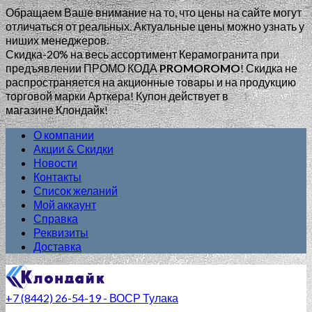
Обращаем Ваше внимание на то, что цены на сайте могут
отличаться от реальных. Актуальные цены можно узнать у
ниших менеджеров.
Скидка-20% на весь ассортимент Керамогранита при
предъявлении ПРОМО КОДА
PROMOROMO
!
Скидка не
распространяется на акционные товары и на продукцию
торговой марки Арткера! Купон действует в
магазине Клондайк!
О компании
Акции & Скидки
Новости
Контакты
Список желаний
Мой аккаунт
Справка
Реквизиты
Доставка
+7 (8442) 26-54-19 - ВОСР Тулака