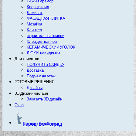
Гибкий мрамор
Кварц винил
Ламинат
ФАСАДНАЯ ПЛИТКА
Мозайка
Клинкер
строительные смеси
Клей для ванной
КЕРАМИЧЕСКИЙ УГОЛОК
ЛЮКИ-невидимки
Для клиентов
ПОЛУЧИТЬ СКИДКУ
Доставка
Подъем на этаж
ГОТОВЫЕ РЕШЕНИЯ
Дизайны
3D Дизайн-онлайн
Заказать 3D дизайн
Окна
Город: Волгоград
Выберите другой город