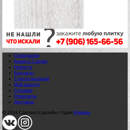
О компании
Акции & Скидки
Новости
Контакты
Список желаний
Мой аккаунт
Справка
Реквизиты
Доставка
© 2014 Сделано в дизайн-студии
Клюквы