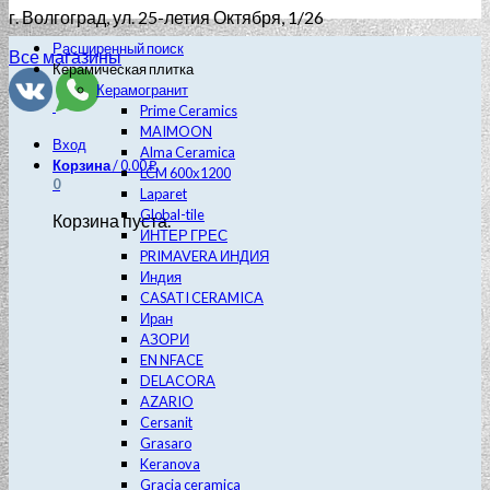
г. Волгоград
, ул. 25-летия Октября, 1/26
Расширенный поиск
Все магазины
Керамическая плитка
Керамогранит
Prime Ceramics
MAIMOON
Вход
Alma Ceramica
Корзина
/
0.00
₽
LCM 600х1200
0
Laparet
Global-tile
Корзина пуста.
ИНТЕР ГРЕС
PRIMAVERA ИНДИЯ
Индия
CASATI CERAMICA
Иран
АЗОРИ
EN NFACE
DELACORA
AZARIO
Cersanit
Grasaro
Keranova
Gracia ceramica