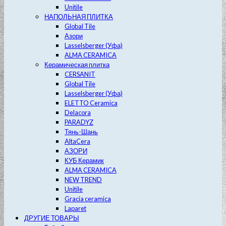
Unitile
НАПОЛЬНАЯ ПЛИТКА
Global Tile
Азори
Lasselsberger (Уфа)
ALMA CERAMICA
Керамическая плитка
CERSANIT
Global Tile
Lasselsberger (Уфа)
ELETTO Ceramica
Delacora
PARADYZ
Тянь-Шань
AltaCera
АЗОРИ
КУБ Керамик
ALMA CERAMICA
NEW TREND
Unitile
Gracia ceramica
Laparet
ДРУГИЕ ТОВАРЫ