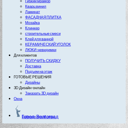
Гибкий мрамор
Кварц винил
Ламинат
ФАСАДНАЯ ПЛИТКА
Мозайка
Клинкер
строительные смеси
Клей для ванной
КЕРАМИЧЕСКИЙ УГОЛОК
ЛЮКИ-невидимки
Для клиентов
ПОЛУЧИТЬ СКИДКУ
Доставка
Подъем на этаж
ГОТОВЫЕ РЕШЕНИЯ
Дизайны
3D Дизайн-онлайн
Заказать 3D дизайн
Окна
Город: Волгоград
Выберите другой город