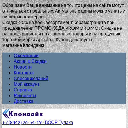
Обращаем Ваше внимание на то, что цены на сайте могут
отличаться от реальных. Актуальные цены можно узнать у
ниших менеджеров.
Скидка-20% на весь ассортимент Керамогранита при
предъявлении ПРОМО КОДА
PROMOROMO
!
Скидка не
распространяется на акционные товары и на продукцию
торговой марки Арткера! Купон действует в
магазине Клондайк!
О компании
Акции & Скидки
Новости
Контакты
Список желаний
Мой аккаунт
Справка
Реквизиты
Доставка
+7 (8442) 26-54-19 - ВОСР Тулака