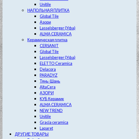
Unitile
НАПОЛЬНАЯ ПЛИТКА
Global Tile
Азори
Lasselsberger (Уфа)
ALMA CERAMICA
Керамическая плитка
CERSANIT
Global Tile
Lasselsberger (Уфа)
ELETTO Ceramica
Delacora
PARADYZ
Тянь-Шань
AltaCera
АЗОРИ
КУБ Керамик
ALMA CERAMICA
NEW TREND
Unitile
Gracia ceramica
Laparet
ДРУГИЕ ТОВАРЫ