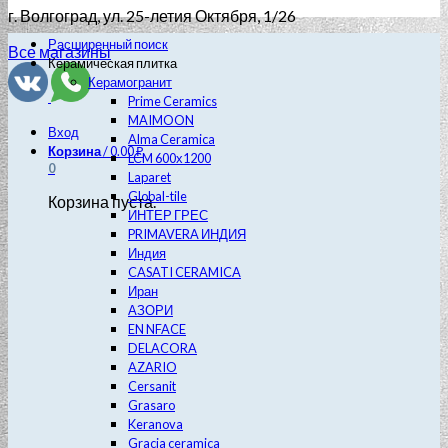
г. Волгоград
, ул. 25-летия Октября, 1/26
Расширенный поиск
Все магазины
Керамическая плитка
Керамогранит
Prime Ceramics
MAIMOON
Вход
Alma Ceramica
Корзина
/
0.00
₽
LCM 600х1200
0
Laparet
Global-tile
Корзина пуста.
ИНТЕР ГРЕС
PRIMAVERA ИНДИЯ
Индия
CASATI CERAMICA
Иран
АЗОРИ
EN NFACE
DELACORA
AZARIO
Cersanit
Grasaro
Keranova
Gracia ceramica