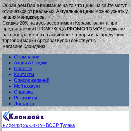
Обращаем Ваше внимание на то, что цены на сайте могут
отличаться от реальных. Актуальные цены можно узнать у
ниших менеджеров.
Скидка-20% на весь ассортимент Керамогранита при
предъявлении ПРОМО КОДА
PROMOROMO
!
Скидка не
распространяется на акционные товары и на продукцию
торговой марки Арткера! Купон действует в
магазине Клондайк!
О компании
Акции & Скидки
Новости
Контакты
Список желаний
Мой аккаунт
Справка
Реквизиты
Доставка
+7 (8442) 26-54-19 - ВОСР Тулака