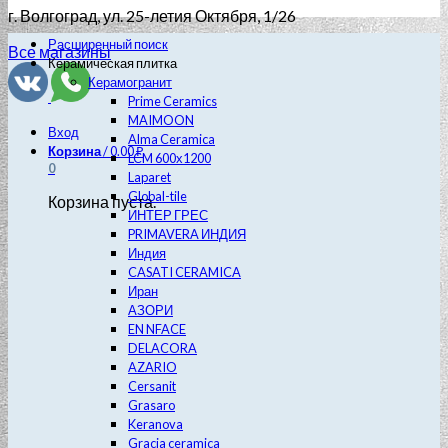
г. Волгоград
, ул. 25-летия Октября, 1/26
Расширенный поиск
Все магазины
Керамическая плитка
Керамогранит
Prime Ceramics
MAIMOON
Вход
Alma Ceramica
Корзина
/
0.00
₽
LCM 600х1200
0
Laparet
Global-tile
Корзина пуста.
ИНТЕР ГРЕС
PRIMAVERA ИНДИЯ
Индия
CASATI CERAMICA
Иран
АЗОРИ
EN NFACE
DELACORA
AZARIO
Cersanit
Grasaro
Keranova
Gracia ceramica