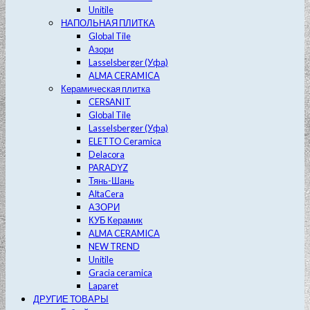
Unitile
НАПОЛЬНАЯ ПЛИТКА
Global Tile
Азори
Lasselsberger (Уфа)
ALMA CERAMICA
Керамическая плитка
CERSANIT
Global Tile
Lasselsberger (Уфа)
ELETTO Ceramica
Delacora
PARADYZ
Тянь-Шань
AltaCera
АЗОРИ
КУБ Керамик
ALMA CERAMICA
NEW TREND
Unitile
Gracia ceramica
Laparet
ДРУГИЕ ТОВАРЫ