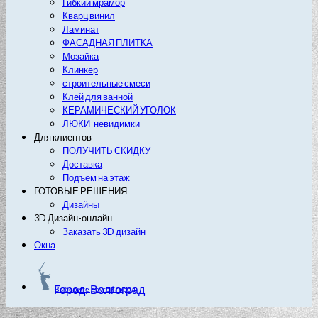
Гибкий мрамор
Кварц винил
Ламинат
ФАСАДНАЯ ПЛИТКА
Мозайка
Клинкер
строительные смеси
Клей для ванной
КЕРАМИЧЕСКИЙ УГОЛОК
ЛЮКИ-невидимки
Для клиентов
ПОЛУЧИТЬ СКИДКУ
Доставка
Подъем на этаж
ГОТОВЫЕ РЕШЕНИЯ
Дизайны
3D Дизайн-онлайн
Заказать 3D дизайн
Окна
Город: Волгоград
Выберите другой город