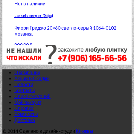
Нет в наличии
Lasselsberger (Уфа)
Фиори Гриджо 20×60 светло-серый 1064-0102
мозаика
809.00
₽
Добавить в список желаний
О компании
Акции & Скидки
Новости
Контакты
Список желаний
Мой аккаунт
Справка
Реквизиты
Доставка
© 2014 Сделано в дизайн-студии
Клюквы