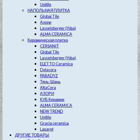
Unitile
НАПОЛЬНАЯ ПЛИТКА
Global Tile
Азори
Lasselsberger (Уфа)
ALMA CERAMICA
Керамическая плитка
CERSANIT
Global Tile
Lasselsberger (Уфа)
ELETTO Ceramica
Delacora
PARADYZ
Тянь-Шань
AltaCera
АЗОРИ
КУБ Керамик
ALMA CERAMICA
NEW TREND
Unitile
Gracia ceramica
Laparet
ДРУГИЕ ТОВАРЫ