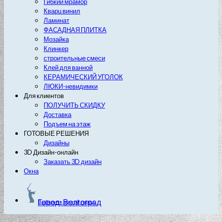
Гибкий мрамор
Кварц винил
Ламинат
ФАСАДНАЯ ПЛИТКА
Мозайка
Клинкер
строительные смеси
Клей для ванной
КЕРАМИЧЕСКИЙ УГОЛОК
ЛЮКИ-невидимки
Для клиентов
ПОЛУЧИТЬ СКИДКУ
Доставка
Подъем на этаж
ГОТОВЫЕ РЕШЕНИЯ
Дизайны
3D Дизайн-онлайн
Заказать 3D дизайн
Окна
Город: Волгоград
Выберите другой город