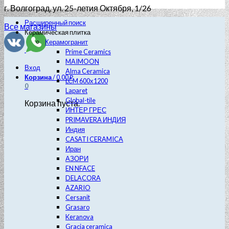
г. Волгоград
, ул. 25-летия Октября, 1/26
Расширенный поиск
Все магазины
Керамическая плитка
Керамогранит
Prime Ceramics
MAIMOON
Вход
Alma Ceramica
Корзина
/
0.00
₽
LCM 600х1200
0
Laparet
Global-tile
Корзина пуста.
ИНТЕР ГРЕС
PRIMAVERA ИНДИЯ
Индия
CASATI CERAMICA
Иран
АЗОРИ
EN NFACE
DELACORA
AZARIO
Cersanit
Grasaro
Keranova
Gracia ceramica