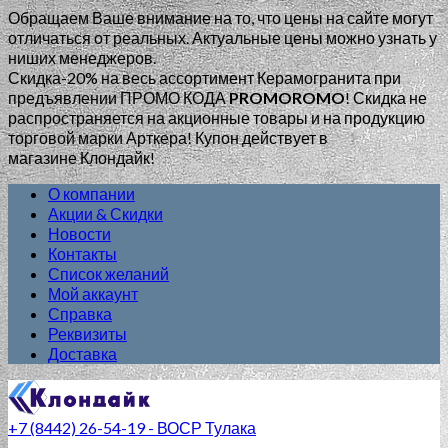
Обращаем Ваше внимание на то, что цены на сайте могут
отличаться от реальных. Актуальные цены можно узнать у
ниших менеджеров.
Скидка-20% на весь ассортимент Керамогранита при
предъявлении ПРОМО КОДА
PROMOROMO
!
Скидка не
распространяется на акционные товары и на продукцию
торговой марки Арткера! Купон действует в
магазине Клондайк!
О компании
Акции & Скидки
Новости
Контакты
Список желаний
Мой аккаунт
Справка
Реквизиты
Доставка
+7 (8442) 26-54-19 - ВОСР Тулака