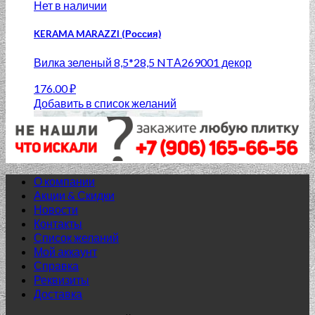
Нет в наличии
KERAMA MARAZZI (Россия)
Вилка зеленый 8,5*28,5 NTА269001 декор
176.00
₽
Добавить в список желаний
О компании
Акции & Скидки
Новости
Контакты
Список желаний
Мой аккаунт
Справка
Реквизиты
Доставка