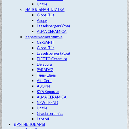
Unitile
НАПОЛЬНАЯ ПЛИТКА
Global Tile
Азори
Lasselsberger (Уфа)
ALMA CERAMICA
Керамическая плитка
CERSANIT
Global Tile
Lasselsberger (Уфа)
ELETTO Ceramica
Delacora
PARADYZ
Тянь-Шань
AltaCera
АЗОРИ
КУБ Керамик
ALMA CERAMICA
NEW TREND
Unitile
Gracia ceramica
Laparet
ДРУГИЕ ТОВАРЫ