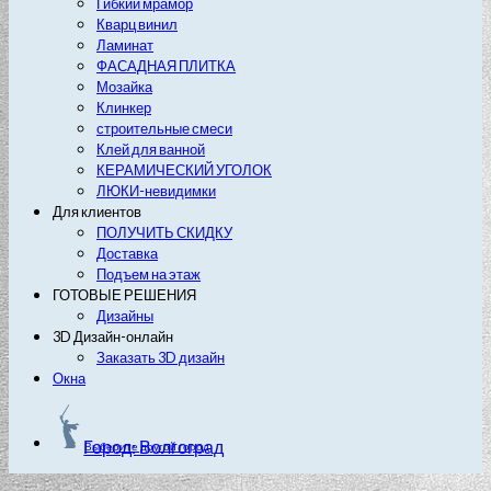
Гибкий мрамор
Кварц винил
Ламинат
ФАСАДНАЯ ПЛИТКА
Мозайка
Клинкер
строительные смеси
Клей для ванной
КЕРАМИЧЕСКИЙ УГОЛОК
ЛЮКИ-невидимки
Для клиентов
ПОЛУЧИТЬ СКИДКУ
Доставка
Подъем на этаж
ГОТОВЫЕ РЕШЕНИЯ
Дизайны
3D Дизайн-онлайн
Заказать 3D дизайн
Окна
Город: Волгоград
Выберите другой город