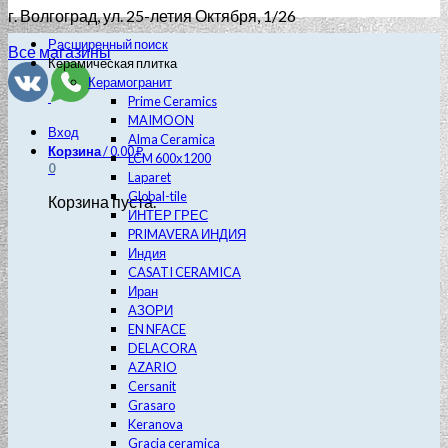
г. Волгоград
, ул. 25-летия Октября, 1/26
Расширенный поиск
Все магазины
Керамическая плитка
Керамогранит
Prime Ceramics
MAIMOON
Вход
Alma Ceramica
Корзина
/
0.00
₽
LCM 600х1200
0
Laparet
Global-tile
Корзина пуста.
ИНТЕР ГРЕС
PRIMAVERA ИНДИЯ
Индия
CASATI CERAMICA
Иран
АЗОРИ
EN NFACE
DELACORA
AZARIO
Cersanit
Grasaro
Keranova
Gracia ceramica