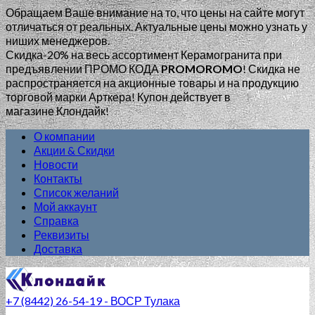
Обращаем Ваше внимание на то, что цены на сайте могут
отличаться от реальных. Актуальные цены можно узнать у
ниших менеджеров.
Скидка-20% на весь ассортимент Керамогранита при
предъявлении ПРОМО КОДА
PROMOROMO
!
Скидка не
распространяется на акционные товары и на продукцию
торговой марки Арткера! Купон действует в
магазине Клондайк!
О компании
Акции & Скидки
Новости
Контакты
Список желаний
Мой аккаунт
Справка
Реквизиты
Доставка
+7 (8442) 26-54-19 - ВОСР Тулака