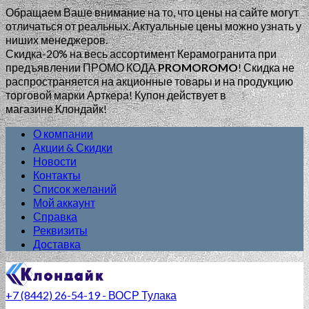
Обращаем Ваше внимание на то, что цены на сайте могут
отличаться от реальных. Актуальные цены можно узнать у
ниших менеджеров.
Скидка-20% на весь ассортимент Керамогранита при
предъявлении ПРОМО КОДА
PROMOROMO
!
Скидка не
распространяется на акционные товары и на продукцию
торговой марки Арткера! Купон действует в
магазине Клондайк!
О компании
Акции & Скидки
Новости
Контакты
Список желаний
Мой аккаунт
Справка
Реквизиты
Доставка
+7 (8442) 26-54-19 - ВОСР Тулака