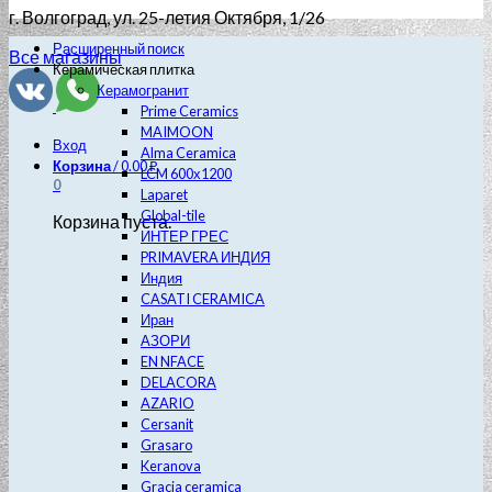
г. Волгоград
, ул. 25-летия Октября, 1/26
Расширенный поиск
Все магазины
Керамическая плитка
Керамогранит
Prime Ceramics
MAIMOON
Вход
Alma Ceramica
Корзина
/
0.00
₽
LCM 600х1200
0
Laparet
Global-tile
Корзина пуста.
ИНТЕР ГРЕС
PRIMAVERA ИНДИЯ
Индия
CASATI CERAMICA
Иран
АЗОРИ
EN NFACE
DELACORA
AZARIO
Cersanit
Grasaro
Keranova
Gracia ceramica