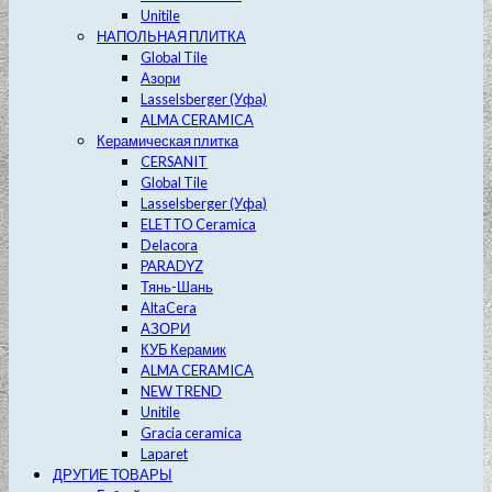
Unitile
НАПОЛЬНАЯ ПЛИТКА
Global Tile
Азори
Lasselsberger (Уфа)
ALMA CERAMICA
Керамическая плитка
CERSANIT
Global Tile
Lasselsberger (Уфа)
ELETTO Ceramica
Delacora
PARADYZ
Тянь-Шань
AltaCera
АЗОРИ
КУБ Керамик
ALMA CERAMICA
NEW TREND
Unitile
Gracia ceramica
Laparet
ДРУГИЕ ТОВАРЫ