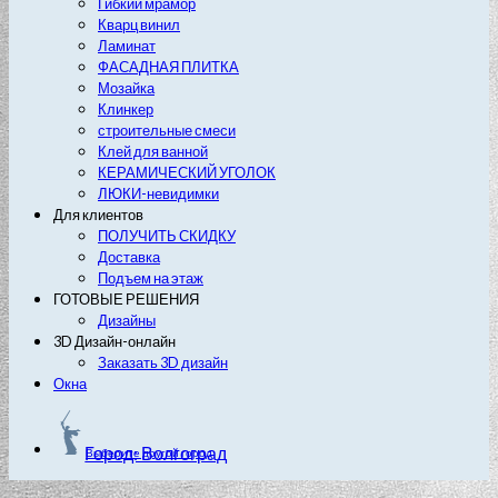
Гибкий мрамор
Кварц винил
Ламинат
ФАСАДНАЯ ПЛИТКА
Мозайка
Клинкер
строительные смеси
Клей для ванной
КЕРАМИЧЕСКИЙ УГОЛОК
ЛЮКИ-невидимки
Для клиентов
ПОЛУЧИТЬ СКИДКУ
Доставка
Подъем на этаж
ГОТОВЫЕ РЕШЕНИЯ
Дизайны
3D Дизайн-онлайн
Заказать 3D дизайн
Окна
Город: Волгоград
Выберите другой город