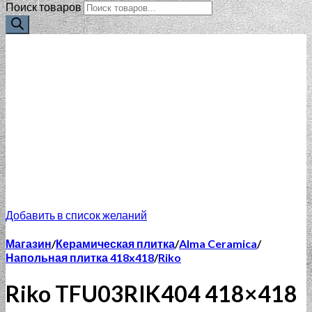
Поиск товаров
Добавить в список желаний
Магазин
/
Керамическая плитка
/
Alma Ceramica
/
Напольная плитка 418x418
/
Riko
Riko TFU03RIK404 418×418