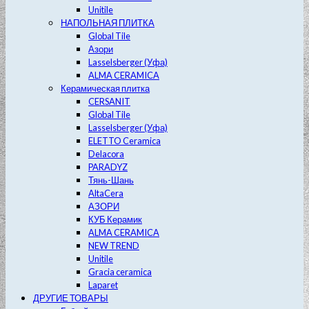
Unitile
НАПОЛЬНАЯ ПЛИТКА
Global Tile
Азори
Lasselsberger (Уфа)
ALMA CERAMICA
Керамическая плитка
CERSANIT
Global Tile
Lasselsberger (Уфа)
ELETTO Ceramica
Delacora
PARADYZ
Тянь-Шань
AltaCera
АЗОРИ
КУБ Керамик
ALMA CERAMICA
NEW TREND
Unitile
Gracia ceramica
Laparet
ДРУГИЕ ТОВАРЫ