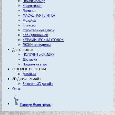
Гибкий мрамор
Кварц винил
Ламинат
ФАСАДНАЯ ПЛИТКА
Мозайка
Клинкер
строительные смеси
Клей для ванной
КЕРАМИЧЕСКИЙ УГОЛОК
ЛЮКИ-невидимки
Для клиентов
ПОЛУЧИТЬ СКИДКУ
Доставка
Подъем на этаж
ГОТОВЫЕ РЕШЕНИЯ
Дизайны
3D Дизайн-онлайн
Заказать 3D дизайн
Окна
Город: Волгоград
Выберите другой город