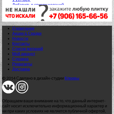
Добавить в список желаний
О компании
Акции & Скидки
Новости
Контакты
Список желаний
Мой аккаунт
Справка
Реквизиты
Доставка
© 2014 Сделано в дизайн-студии
Клюквы
Обращаем ваше внимание на то, что данный интернет-
сайт носит исключительно информационный характер и
ни при каких условиях не является публичной офертой,