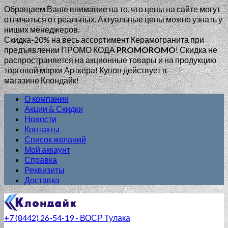
Обращаем Ваше внимание на то, что цены на сайте могут
отличаться от реальных. Актуальные цены можно узнать у
ниших менеджеров.
Скидка-20% на весь ассортимент Керамогранита при
предъявлении ПРОМО КОДА
PROMOROMO
!
Скидка не
распространяется на акционные товары и на продукцию
торговой марки Арткера! Купон действует в
магазине Клондайк!
О компании
Акции & Скидки
Новости
Контакты
Список желаний
Мой аккаунт
Справка
Реквизиты
Доставка
+7 (8442) 26-54-19 - ВОСР Тулака