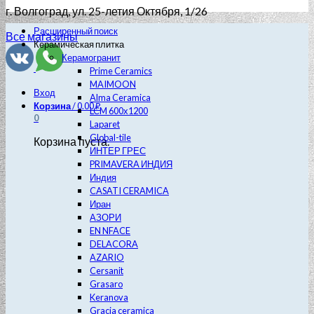
г. Волгоград
, ул. 25-летия Октября, 1/26
Расширенный поиск
Все магазины
Керамическая плитка
Керамогранит
Prime Ceramics
MAIMOON
Вход
Alma Ceramica
Корзина
/
0.00
₽
LCM 600х1200
0
Laparet
Global-tile
Корзина пуста.
ИНТЕР ГРЕС
PRIMAVERA ИНДИЯ
Индия
CASATI CERAMICA
Иран
АЗОРИ
EN NFACE
DELACORA
AZARIO
Cersanit
Grasaro
Keranova
Gracia ceramica