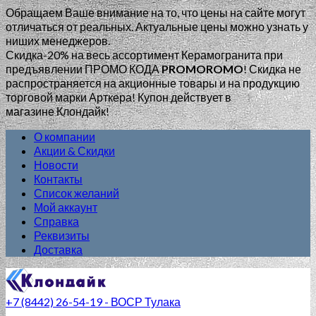
Обращаем Ваше внимание на то, что цены на сайте могут
отличаться от реальных. Актуальные цены можно узнать у
ниших менеджеров.
Скидка-20% на весь ассортимент Керамогранита при
предъявлении ПРОМО КОДА
PROMOROMO
!
Скидка не
распространяется на акционные товары и на продукцию
торговой марки Арткера! Купон действует в
магазине Клондайк!
О компании
Акции & Скидки
Новости
Контакты
Список желаний
Мой аккаунт
Справка
Реквизиты
Доставка
+7 (8442) 26-54-19 - ВОСР Тулака