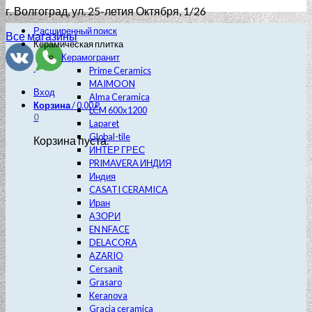
г. Волгоград
, ул. 25-летия Октября, 1/26
Расширенный поиск
Все магазины
Керамическая плитка
Керамогранит
Prime Ceramics
MAIMOON
Вход
Alma Ceramica
Корзина
/
0.00
₽
LCM 600х1200
0
Laparet
Global-tile
Корзина пуста.
ИНТЕР ГРЕС
PRIMAVERA ИНДИЯ
Индия
CASATI CERAMICA
Иран
АЗОРИ
EN NFACE
DELACORA
AZARIO
Cersanit
Grasaro
Keranova
Gracia ceramica