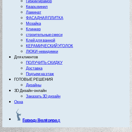
Гибкий мрамор
Кварц винил
Ламинат
ФАСАДНАЯ ПЛИТКА
Мозайка
Клинкер
строительные смеси
Клей для ванной
КЕРАМИЧЕСКИЙ УГОЛОК
ЛЮКИ-невидимки
Для клиентов
ПОЛУЧИТЬ СКИДКУ
Доставка
Подъем на этаж
ГОТОВЫЕ РЕШЕНИЯ
Дизайны
3D Дизайн-онлайн
Заказать 3D дизайн
Окна
Город: Волгоград
Выберите другой город