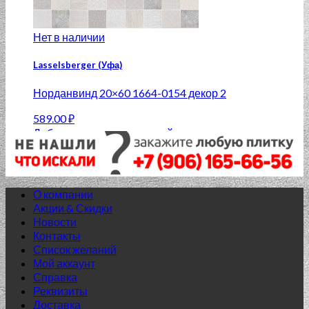
Нет в наличии
Lasselsberger (Уфа)
Норданвинд 20×60 1664-0154 декор 2
589.00
₽
Добавить в список желаний
О компании
Акции & Скидки
Новости
Контакты
Список желаний
Мой аккаунт
Справка
Реквизиты
Доставка