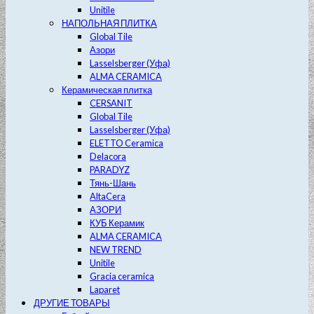
Unitile
НАПОЛЬНАЯ ПЛИТКА
Global Tile
Азори
Lasselsberger (Уфа)
ALMA CERAMICA
Керамическая плитка
CERSANIT
Global Tile
Lasselsberger (Уфа)
ELETTO Ceramica
Delacora
PARADYZ
Тянь-Шань
AltaCera
АЗОРИ
КУБ Керамик
ALMA CERAMICA
NEW TREND
Unitile
Gracia ceramica
Laparet
ДРУГИЕ ТОВАРЫ