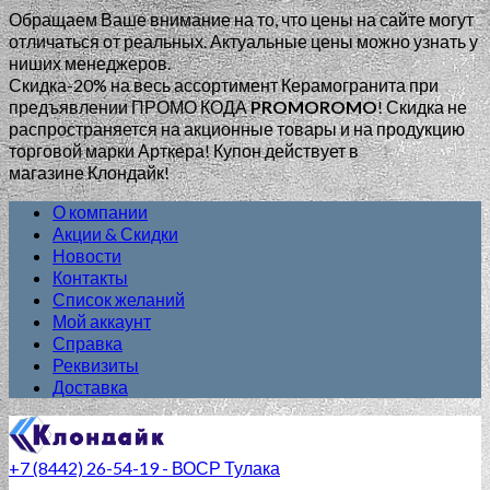
Обращаем Ваше внимание на то, что цены на сайте могут
отличаться от реальных. Актуальные цены можно узнать у
ниших менеджеров.
Скидка-20% на весь ассортимент Керамогранита при
предъявлении ПРОМО КОДА
PROMOROMO
!
Скидка не
распространяется на акционные товары и на продукцию
торговой марки Арткера! Купон действует в
магазине Клондайк!
О компании
Акции & Скидки
Новости
Контакты
Список желаний
Мой аккаунт
Справка
Реквизиты
Доставка
+7 (8442) 26-54-19 - ВОСР Тулака