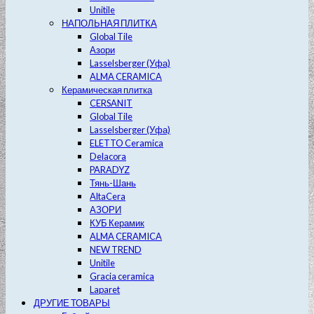
Unitile
НАПОЛЬНАЯ ПЛИТКА
Global Tile
Азори
Lasselsberger (Уфа)
ALMA CERAMICA
Керамическая плитка
CERSANIT
Global Tile
Lasselsberger (Уфа)
ELETTO Ceramica
Delacora
PARADYZ
Тянь-Шань
AltaCera
АЗОРИ
КУБ Керамик
ALMA CERAMICA
NEW TREND
Unitile
Gracia ceramica
Laparet
ДРУГИЕ ТОВАРЫ