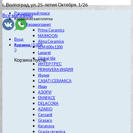
г. Волгоград
, ул. 25-летия Октября, 1/26
Расширенный поиск
Все магазины
Керамическая плитка
Керамогранит
Prime Ceramics
MAIMOON
Вход
Alma Ceramica
Корзина
/
0.00
₽
LCM 600х1200
0
Laparet
Global-tile
Корзина пуста.
ИНТЕР ГРЕС
PRIMAVERA ИНДИЯ
Индия
CASATI CERAMICA
Иран
АЗОРИ
EN NFACE
DELACORA
AZARIO
Cersanit
Grasaro
Keranova
Gracia ceramica