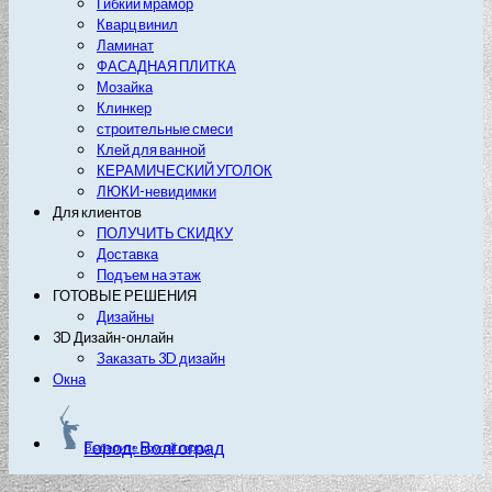
Гибкий мрамор
Кварц винил
Ламинат
ФАСАДНАЯ ПЛИТКА
Мозайка
Клинкер
строительные смеси
Клей для ванной
КЕРАМИЧЕСКИЙ УГОЛОК
ЛЮКИ-невидимки
Для клиентов
ПОЛУЧИТЬ СКИДКУ
Доставка
Подъем на этаж
ГОТОВЫЕ РЕШЕНИЯ
Дизайны
3D Дизайн-онлайн
Заказать 3D дизайн
Окна
Город: Волгоград
Выберите другой город