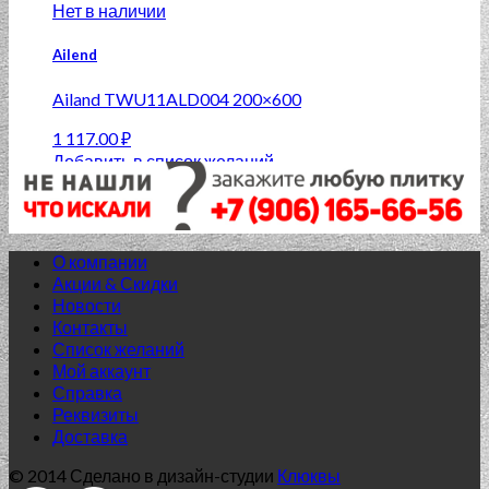
Нет в наличии
Ailend
Ailand TWU11ALD004 200×600
1 117.00
₽
Добавить в список желаний
О компании
Акции & Скидки
Новости
Контакты
Список желаний
Мой аккаунт
Справка
Реквизиты
Доставка
Нет в наличии
© 2014 Сделано в дизайн-студии
Клюквы