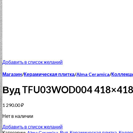
Добавить в список желаний
Магазин
/
Керамическая плитка
/
Alma Ceramica
/
Коллекци
Вуд TFU03WOD004 418×41
1 290.00
₽
Нет в наличии
Добавить в список желаний
Категории:
Alma Ceramica
,
Вуд
,
Керамическая плитка
,
Колле