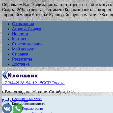
Обращаем Ваше внимание на то, что цены на сайте могут о
Скидка-20% на весь ассортимент Керамогранита при пр
торговой марки Арткера! Купон действует в магазине Клонд
О компании
Акции & Скидки
Новости
Контакты
Список желаний
Мой аккаунт
Справка
Реквизиты
Доставка
+7 (8442) 26-54-19 - ВОСР Тулака
г. Волгоград
, ул. 25-летия Октября, 1/26
Расширенный поиск
Все магазины
Керамическая плитка
Керамогранит