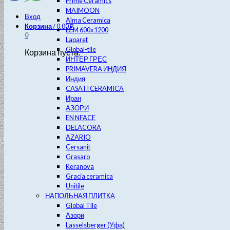
Prime Ceramics
MAIMOON
Вход
Alma Ceramica
Корзина
/
0.00
₽
LCM 600х1200
0
Laparet
Global-tile
Корзина пуста.
ИНТЕР ГРЕС
PRIMAVERA ИНДИЯ
Индия
CASATI CERAMICA
Иран
АЗОРИ
EN NFACE
DELACORA
AZARIO
Cersanit
Grasaro
Keranova
Gracia ceramica
Unitile
НАПОЛЬНАЯ ПЛИТКА
Global Tile
Азори
Lasselsberger (Уфа)