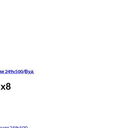
и 249x500
/
Вуд
8х8
кции 249x500