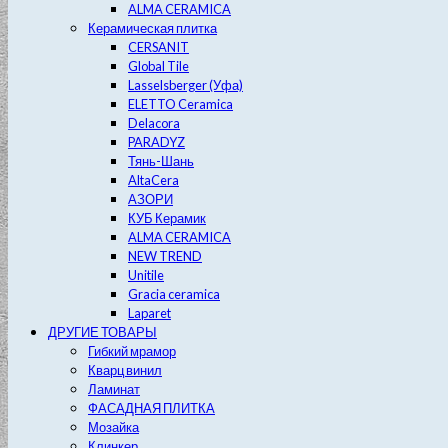
ALMA CERAMICA
Керамическая плитка
CERSANIT
Global Tile
Lasselsberger (Уфа)
ELETTO Ceramica
Delacora
PARADYZ
Тянь-Шань
AltaCera
АЗОРИ
КУБ Керамик
ALMA CERAMICA
NEW TREND
Unitile
Gracia ceramica
Laparet
ДРУГИЕ ТОВАРЫ
Гибкий мрамор
Кварц винил
Ламинат
ФАСАДНАЯ ПЛИТКА
Мозайка
Клинкер