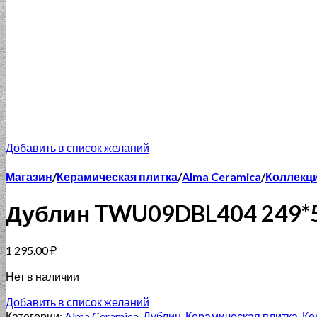
Добавить в список желаний
Магазин
/
Керамическая плитка
/
Alma Ceramica
/
Коллекци
Дублин TWU09DBL404 249*5
1 295.00
₽
Нет в наличии
Добавить в список желаний
Категории:
Alma Ceramica
,
Дублин
,
Керамическая плитка
,
Ко