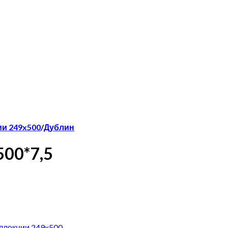
и 249x500
/
Дублин
00*7,5
ллекции 249x500