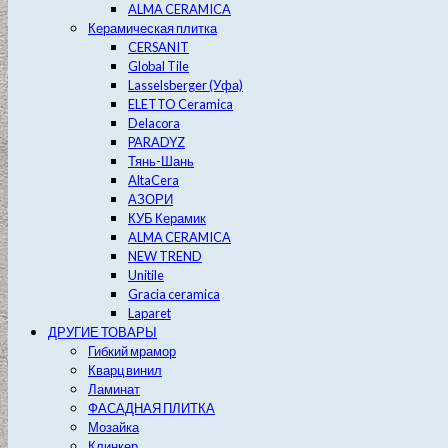
ALMA CERAMICA
Керамическая плитка
CERSANIT
Global Tile
Lasselsberger (Уфа)
ELETTO Ceramica
Delacora
PARADYZ
Тянь-Шань
AltaCera
АЗОРИ
КУБ Керамик
ALMA CERAMICA
NEW TREND
Unitile
Gracia ceramica
Laparet
ДРУГИЕ ТОВАРЫ
Гибкий мрамор
Кварц винил
Ламинат
ФАСАДНАЯ ПЛИТКА
Мозайка
Клинкер