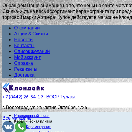
Обращаем Ваше внимание на то, что цены на сайте могут о
Скидка-20% на весь ассортимент Керамогранита при пр
торговой марки Арткера! Купон действует в магазине Клонд
О компании
Акции & Скидки
Новости
Контакты
Список желаний
Мой аккаунт
Справка
Реквизиты
Доставка
+7 (8442) 26-54-19 - ВОСР Тулака
г. Волгоград
, ул. 25-летия Октября, 1/26
Расширенный поиск
Все магазины
Керамическая плитка
Керамогранит