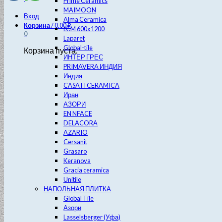
Prime Ceramics
MAIMOON
Вход
Alma Ceramica
Корзина
/
0.00
₽
LCM 600х1200
0
Laparet
Global-tile
Корзина пуста.
ИНТЕР ГРЕС
PRIMAVERA ИНДИЯ
Индия
CASATI CERAMICA
Иран
АЗОРИ
EN NFACE
DELACORA
AZARIO
Cersanit
Grasaro
Keranova
Gracia ceramica
Unitile
НАПОЛЬНАЯ ПЛИТКА
Global Tile
Азори
Lasselsberger (Уфа)