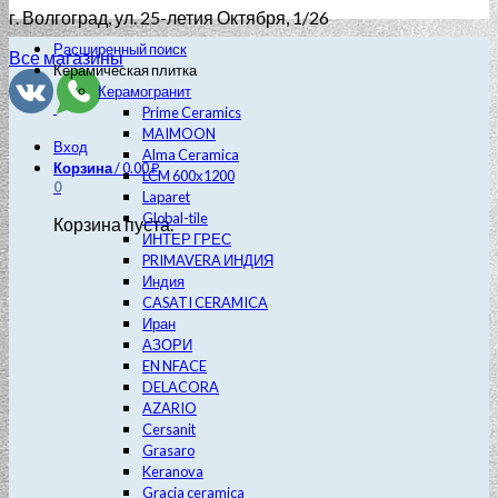
г. Волгоград
, ул. 25-летия Октября, 1/26
Расширенный поиск
Все магазины
Керамическая плитка
Керамогранит
Prime Ceramics
MAIMOON
Вход
Alma Ceramica
Корзина
/
0.00
₽
LCM 600х1200
0
Laparet
Global-tile
Корзина пуста.
ИНТЕР ГРЕС
PRIMAVERA ИНДИЯ
Индия
CASATI CERAMICA
Иран
АЗОРИ
EN NFACE
DELACORA
AZARIO
Cersanit
Grasaro
Keranova
Gracia ceramica