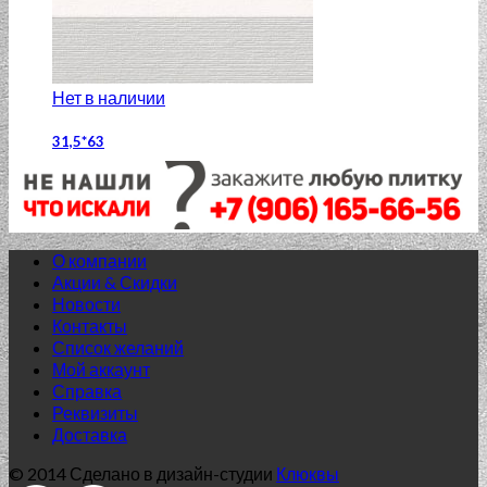
Нет в наличии
31,5*63
Плитка 31,5*63 МАЙОРКА СЕРЫЙ
975.00
₽
Добавить в список желаний
О компании
Акции & Скидки
Новости
Контакты
Список желаний
Мой аккаунт
Справка
Реквизиты
Доставка
Нет в наличии
© 2014 Сделано в дизайн-студии
Клюквы