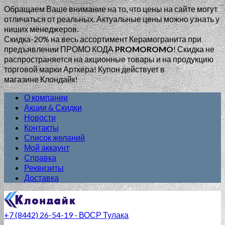
Обращаем Ваше внимание на то, что цены на сайте могут
отличаться от реальных. Актуальные цены можно узнать у
ниших менеджеров.
Скидка-20% на весь ассортимент Керамогранита при
предъявлении ПРОМО КОДА
PROMOROMO
!
Скидка не
распространяется на акционные товары и на продукцию
торговой марки Арткера! Купон действует в
магазине Клондайк!
О компании
Акции & Скидки
Новости
Контакты
Список желаний
Мой аккаунт
Справка
Реквизиты
Доставка
+7 (8442) 26-54-19 - ВОСР Тулака