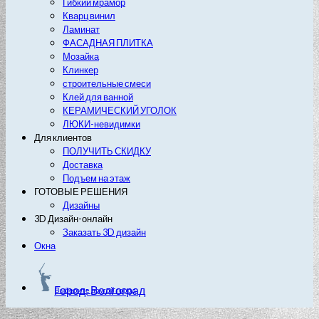
Гибкий мрамор
Кварц винил
Ламинат
ФАСАДНАЯ ПЛИТКА
Мозайка
Клинкер
строительные смеси
Клей для ванной
КЕРАМИЧЕСКИЙ УГОЛОК
ЛЮКИ-невидимки
Для клиентов
ПОЛУЧИТЬ СКИДКУ
Доставка
Подъем на этаж
ГОТОВЫЕ РЕШЕНИЯ
Дизайны
3D Дизайн-онлайн
Заказать 3D дизайн
Окна
Город: Волгоград
Выберите другой город