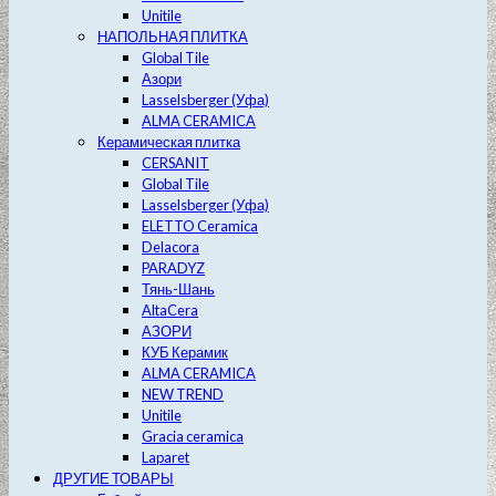
Unitile
НАПОЛЬНАЯ ПЛИТКА
Global Tile
Азори
Lasselsberger (Уфа)
ALMA CERAMICA
Керамическая плитка
CERSANIT
Global Tile
Lasselsberger (Уфа)
ELETTO Ceramica
Delacora
PARADYZ
Тянь-Шань
AltaCera
АЗОРИ
КУБ Керамик
ALMA CERAMICA
NEW TREND
Unitile
Gracia ceramica
Laparet
ДРУГИЕ ТОВАРЫ