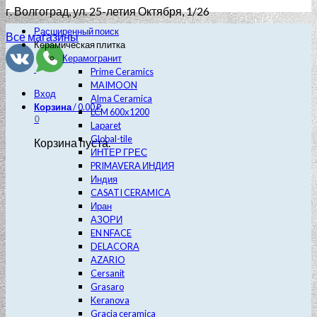
г. Волгоград
, ул. 25-летия Октября, 1/26
Расширенный поиск
Все магазины
Керамическая плитка
Керамогранит
Prime Ceramics
MAIMOON
Вход
Alma Ceramica
Корзина
/
0.00
₽
LCM 600х1200
0
Laparet
Global-tile
Корзина пуста.
ИНТЕР ГРЕС
PRIMAVERA ИНДИЯ
Индия
CASATI CERAMICA
Иран
АЗОРИ
EN NFACE
DELACORA
AZARIO
Cersanit
Grasaro
Keranova
Gracia ceramica