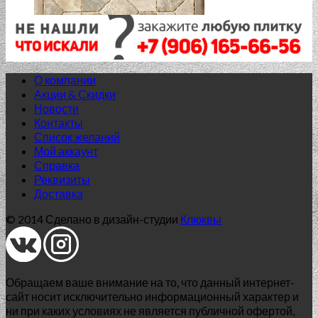
О компании
Акции & Скидки
Новости
Контакты
Список желаний
Нет в наличии
Мой аккаунт
Справка
Alma Ceramica
Реквизиты
Доставка
Fiesta TFU03FST004 418×418
© 2014 Сделано в дизайн-студии
Клюквы
710.00
₽
Добавить в список желаний
Обращаем ваше внимание на то, что данный интернет-
сайт носит исключительно информационный характер и
ни при каких условиях не является публичной офертой,