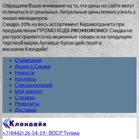
Обращаем Ваше внимание на то, что цены на сайте могут
отличаться от реальных. Актуальные цены можно узнать у
ниших менеджеров.
Скидка-20% на весь ассортимент Керамогранита при
предъявлении ПРОМО КОДА
PROMOROMO
!
Скидка не
распространяется на акционные товары и на продукцию
торговой марки Арткера! Купон действует в
магазине Клондайк!
О компании
Акции & Скидки
Новости
Контакты
Список желаний
Мой аккаунт
Справка
Реквизиты
Доставка
+7 (8442) 26-54-19 - ВОСР Тулака