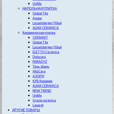
Unitile
НАПОЛЬНАЯ ПЛИТКА
Global Tile
Азори
Lasselsberger (Уфа)
ALMA CERAMICA
Керамическая плитка
CERSANIT
Global Tile
Lasselsberger (Уфа)
ELETTO Ceramica
Delacora
PARADYZ
Тянь-Шань
AltaCera
АЗОРИ
КУБ Керамик
ALMA CERAMICA
NEW TREND
Unitile
Gracia ceramica
Laparet
ДРУГИЕ ТОВАРЫ