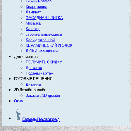
Гибкий мрамор
Кварц винил
Ламинат
ФАСАДНАЯ ПЛИТКА
Мозайка
Клинкер
строительные смеси
Клей для ванной
КЕРАМИЧЕСКИЙ УГОЛОК
ЛЮКИ-невидимки
Для клиентов
ПОЛУЧИТЬ СКИДКУ
Доставка
Подъем на этаж
ГОТОВЫЕ РЕШЕНИЯ
Дизайны
3D Дизайн-онлайн
Заказать 3D дизайн
Окна
Город: Волгоград
Выберите другой город