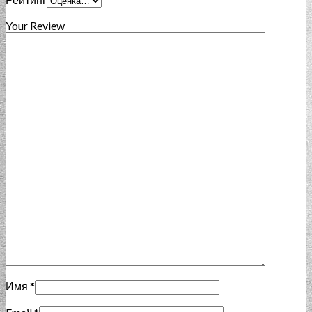
Your Review
Имя
*