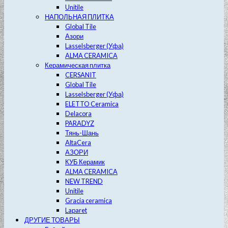
Unitile
НАПОЛЬНАЯ ПЛИТКА
Global Tile
Азори
Lasselsberger (Уфа)
ALMA CERAMICA
Керамическая плитка
CERSANIT
Global Tile
Lasselsberger (Уфа)
ELETTO Ceramica
Delacora
PARADYZ
Тянь-Шань
AltaCera
АЗОРИ
КУБ Керамик
ALMA CERAMICA
NEW TREND
Unitile
Gracia ceramica
Laparet
ДРУГИЕ ТОВАРЫ