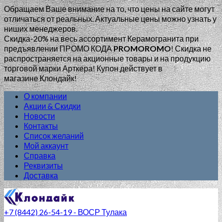
Обращаем Ваше внимание на то, что цены на сайте могут
отличаться от реальных. Актуальные цены можно узнать у
ниших менеджеров.
Скидка-20% на весь ассортимент Керамогранита при
предъявлении ПРОМО КОДА
PROMOROMO
!
Скидка не
распространяется на акционные товары и на продукцию
торговой марки Арткера! Купон действует в
магазине Клондайк!
О компании
Акции & Скидки
Новости
Контакты
Список желаний
Мой аккаунт
Справка
Реквизиты
Доставка
+7 (8442) 26-54-19 - ВОСР Тулака