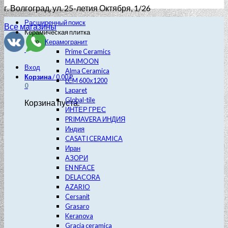
г. Волгоград
, ул. 25-летия Октября, 1/26
Расширенный поиск
Все магазины
Керамическая плитка
Керамогранит
Prime Ceramics
MAIMOON
Вход
Alma Ceramica
Корзина
/
0.00
₽
LCM 600х1200
0
Laparet
Global-tile
Корзина пуста.
ИНТЕР ГРЕС
PRIMAVERA ИНДИЯ
Индия
CASATI CERAMICA
Иран
АЗОРИ
EN NFACE
DELACORA
AZARIO
Cersanit
Grasaro
Keranova
Gracia ceramica