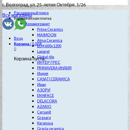
г. Волгоград
, ул. 25-летия Октября, 1/26
Расширенный поиск
Все магазины
Керамическая плитка
Керамогранит
Prime Ceramics
MAIMOON
Вход
Alma Ceramica
Корзина
/
0.00
₽
LCM 600х1200
0
Laparet
Global-tile
Корзина пуста.
ИНТЕР ГРЕС
PRIMAVERA ИНДИЯ
Индия
CASATI CERAMICA
Иран
АЗОРИ
EN NFACE
DELACORA
AZARIO
Cersanit
Grasaro
Keranova
Gracia ceramica