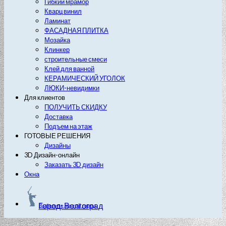
Гибкий мрамор
Кварц винил
Ламинат
ФАСАДНАЯ ПЛИТКА
Мозайка
Клинкер
строительные смеси
Клей для ванной
КЕРАМИЧЕСКИЙ УГОЛОК
ЛЮКИ-невидимки
Для клиентов
ПОЛУЧИТЬ СКИДКУ
Доставка
Подъем на этаж
ГОТОВЫЕ РЕШЕНИЯ
Дизайны
3D Дизайн-онлайн
Заказать 3D дизайн
Окна
Город: Волгоград
Выберите другой город