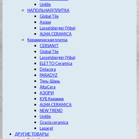
Unitile
НАПОЛЬНАЯ ПЛИТКА
Global Tile
Азори
Lasselsberger (Уфа)
ALMA CERAMICA
Керамическая плитка
CERSANIT
Global Tile
Lasselsberger (Уфа)
ELETTO Ceramica
Delacora
PARADYZ
Тянь-Шань
AltaCera
АЗОРИ
КУБ Керамик
ALMA CERAMICA
NEW TREND
Unitile
Gracia ceramica
Laparet
ДРУГИЕ ТОВАРЫ