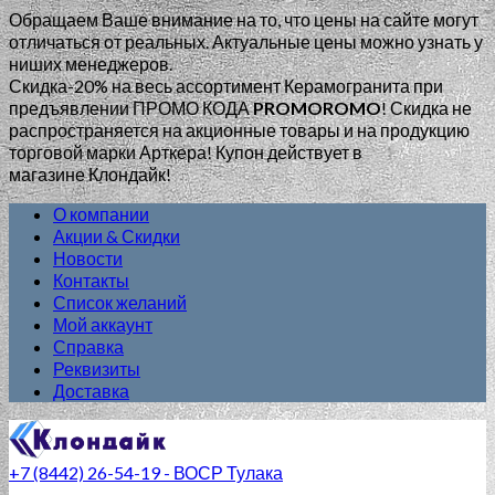
Обращаем Ваше внимание на то, что цены на сайте могут
отличаться от реальных. Актуальные цены можно узнать у
ниших менеджеров.
Скидка-20% на весь ассортимент Керамогранита при
предъявлении ПРОМО КОДА
PROMOROMO
!
Скидка не
распространяется на акционные товары и на продукцию
торговой марки Арткера! Купон действует в
магазине Клондайк!
О компании
Акции & Скидки
Новости
Контакты
Список желаний
Мой аккаунт
Справка
Реквизиты
Доставка
+7 (8442) 26-54-19 - ВОСР Тулака