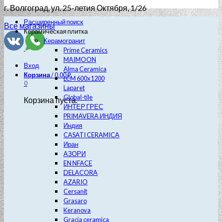
г. Волгоград
, ул. 25-летия Октября, 1/26
Расширенный поиск
Все магазины
Керамическая плитка
Керамогранит
Prime Ceramics
MAIMOON
Вход
Alma Ceramica
Корзина
/
0.00
₽
LCM 600х1200
0
Laparet
Global-tile
Корзина пуста.
ИНТЕР ГРЕС
PRIMAVERA ИНДИЯ
Индия
CASATI CERAMICA
Иран
АЗОРИ
EN NFACE
DELACORA
AZARIO
Cersanit
Grasaro
Keranova
Gracia ceramica