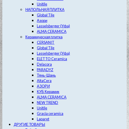
Unitile
НАПОЛЬНАЯ ПЛИТКА
Global Tile
Азори
Lasselsberger (Уфа)
ALMA CERAMICA
Керамическая плитка
CERSANIT
Global Tile
Lasselsberger (Уфа)
ELETTO Ceramica
Delacora
PARADYZ
Тянь-Шань
AltaCera
АЗОРИ
КУБ Керамик
ALMA CERAMICA
NEW TREND
Unitile
Gracia ceramica
Laparet
ДРУГИЕ ТОВАРЫ