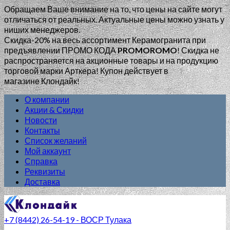
Обращаем Ваше внимание на то, что цены на сайте могут
отличаться от реальных. Актуальные цены можно узнать у
ниших менеджеров.
Скидка-20% на весь ассортимент Керамогранита при
предъявлении ПРОМО КОДА
PROMOROMO
!
Скидка не
распространяется на акционные товары и на продукцию
торговой марки Арткера! Купон действует в
магазине Клондайк!
О компании
Акции & Скидки
Новости
Контакты
Список желаний
Мой аккаунт
Справка
Реквизиты
Доставка
+7 (8442) 26-54-19 - ВОСР Тулака