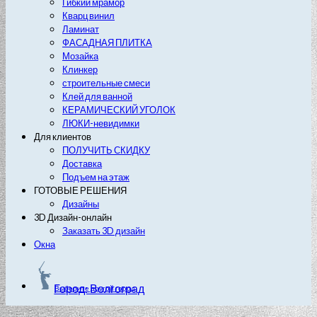
Гибкий мрамор
Кварц винил
Ламинат
ФАСАДНАЯ ПЛИТКА
Мозайка
Клинкер
строительные смеси
Клей для ванной
КЕРАМИЧЕСКИЙ УГОЛОК
ЛЮКИ-невидимки
Для клиентов
ПОЛУЧИТЬ СКИДКУ
Доставка
Подъем на этаж
ГОТОВЫЕ РЕШЕНИЯ
Дизайны
3D Дизайн-онлайн
Заказать 3D дизайн
Окна
Город: Волгоград
Выберите другой город