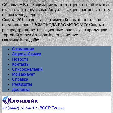
Обращаем Ваше внимание на то, что цены на сайте могут
отличаться от реальных. Актуальные цены можно узнать у
ниших менеджеров.
Скидка-20% на весь ассортимент Керамогранита при
предъявлении ПРОМО КОДА
PROMOROMO
!
Скидка не
распространяется на акционные товары и на продукцию
торговой марки Арткера! Купон действует в
магазине Клондайк!
О компании
Акции & Скидки
Новости
Контакты
Список желаний
Мой аккаунт
Справка
Реквизиты
Доставка
+7 (8442) 26-54-19 - ВОСР Тулака