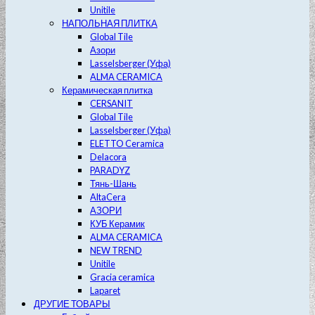
Unitile
НАПОЛЬНАЯ ПЛИТКА
Global Tile
Азори
Lasselsberger (Уфа)
ALMA CERAMICA
Керамическая плитка
CERSANIT
Global Tile
Lasselsberger (Уфа)
ELETTO Ceramica
Delacora
PARADYZ
Тянь-Шань
AltaCera
АЗОРИ
КУБ Керамик
ALMA CERAMICA
NEW TREND
Unitile
Gracia ceramica
Laparet
ДРУГИЕ ТОВАРЫ