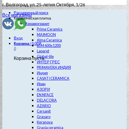
г. Волгоград
, ул. 25-летия Октября, 1/26
Расширенный поиск
Все магазины
Керамическая плитка
Керамогранит
Prime Ceramics
MAIMOON
Вход
Alma Ceramica
Корзина
/
0.00
₽
LCM 600х1200
0
Laparet
Global-tile
Корзина пуста.
ИНТЕР ГРЕС
PRIMAVERA ИНДИЯ
Индия
CASATI CERAMICA
Иран
АЗОРИ
EN NFACE
DELACORA
AZARIO
Cersanit
Grasaro
Keranova
Gracia ceramica