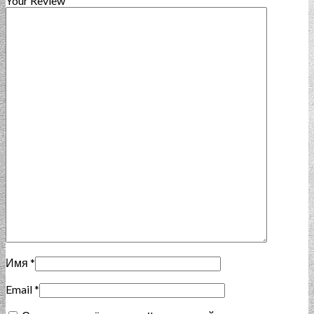
Your Review
Имя
*
Email
*