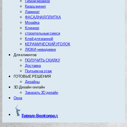
Гибкий мрамор
Кварц винил
Ламинат
ФАСАДНАЯ ПЛИТКА
Мозайка
Клинкер
строительные смеси
Клей для ванной
КЕРАМИЧЕСКИЙ УГОЛОК
ЛЮКИ-невидимки
Для клиентов
ПОЛУЧИТЬ СКИДКУ
Доставка
Подъем на этаж
ГОТОВЫЕ РЕШЕНИЯ
Дизайны
3D Дизайн-онлайн
Заказать 3D дизайн
Окна
Город: Волгоград
Выберите другой город