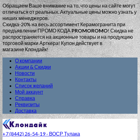
Обращаем Ваше внимание на то, что цены на сайте могут
отличаться от реальных. Актуальные цены можно узнать у
ниших менеджеров.
Скидка-20% на весь ассортимент Керамогранита при
предъявлении ПРОМО КОДА
PROMOROMO
!
Скидка не
распространяется на акционные товары и на продукцию
торговой марки Арткера! Купон действует в
магазине Клондайк!
О компании
Акции & Скидки
Новости
Контакты
Список желаний
Мой аккаунт
Справка
Реквизиты
Доставка
+7 (8442) 26-54-19 - ВОСР Тулака