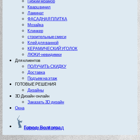
Гибкий мрамор
Кварц винил
Ламинат
ФАСАДНАЯ ПЛИТКА
Мозайка
Клинкер
строительные смеси
Клей для ванной
КЕРАМИЧЕСКИЙ УГОЛОК
ЛЮКИ-невидимки
Для клиентов
ПОЛУЧИТЬ СКИДКУ
Доставка
Подъем на этаж
ГОТОВЫЕ РЕШЕНИЯ
Дизайны
3D Дизайн-онлайн
Заказать 3D дизайн
Окна
Город: Волгоград
Выберите другой город