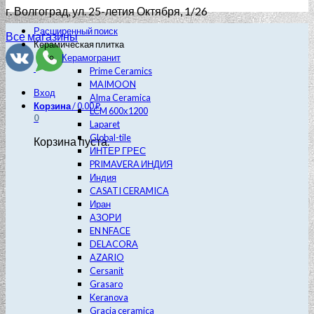
г. Волгоград
, ул. 25-летия Октября, 1/26
Расширенный поиск
Все магазины
Керамическая плитка
Керамогранит
Prime Ceramics
MAIMOON
Вход
Alma Ceramica
Корзина
/
0.00
₽
LCM 600х1200
0
Laparet
Global-tile
Корзина пуста.
ИНТЕР ГРЕС
PRIMAVERA ИНДИЯ
Индия
CASATI CERAMICA
Иран
АЗОРИ
EN NFACE
DELACORA
AZARIO
Cersanit
Grasaro
Keranova
Gracia ceramica