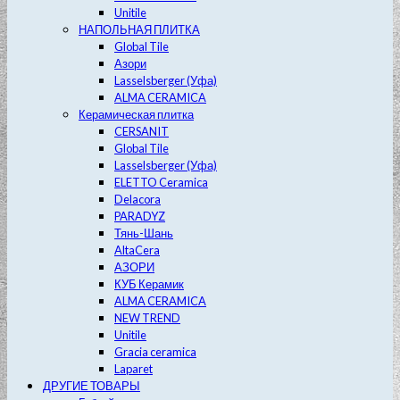
Unitile
НАПОЛЬНАЯ ПЛИТКА
Global Tile
Азори
Lasselsberger (Уфа)
ALMA CERAMICA
Керамическая плитка
CERSANIT
Global Tile
Lasselsberger (Уфа)
ELETTO Ceramica
Delacora
PARADYZ
Тянь-Шань
AltaCera
АЗОРИ
КУБ Керамик
ALMA CERAMICA
NEW TREND
Unitile
Gracia ceramica
Laparet
ДРУГИЕ ТОВАРЫ