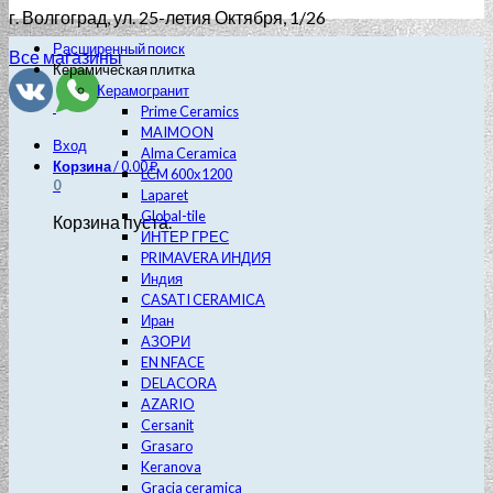
г. Волгоград
, ул. 25-летия Октября, 1/26
Расширенный поиск
Все магазины
Керамическая плитка
Керамогранит
Prime Ceramics
MAIMOON
Вход
Alma Ceramica
Корзина
/
0.00
₽
LCM 600х1200
0
Laparet
Global-tile
Корзина пуста.
ИНТЕР ГРЕС
PRIMAVERA ИНДИЯ
Индия
CASATI CERAMICA
Иран
АЗОРИ
EN NFACE
DELACORA
AZARIO
Cersanit
Grasaro
Keranova
Gracia ceramica