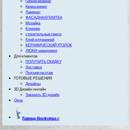
Гибкий мрамор
Кварц винил
Ламинат
ФАСАДНАЯ ПЛИТКА
Мозайка
Клинкер
строительные смеси
Клей для ванной
КЕРАМИЧЕСКИЙ УГОЛОК
ЛЮКИ-невидимки
Для клиентов
ПОЛУЧИТЬ СКИДКУ
Доставка
Подъем на этаж
ГОТОВЫЕ РЕШЕНИЯ
Дизайны
3D Дизайн-онлайн
Заказать 3D дизайн
Окна
Город: Волгоград
Выберите другой город