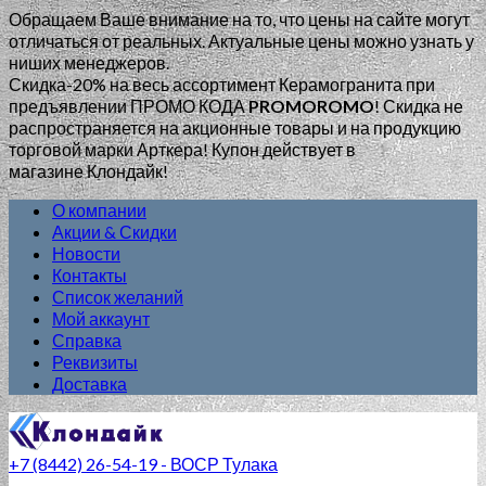
Обращаем Ваше внимание на то, что цены на сайте могут
отличаться от реальных. Актуальные цены можно узнать у
ниших менеджеров.
Скидка-20% на весь ассортимент Керамогранита при
предъявлении ПРОМО КОДА
PROMOROMO
!
Скидка не
распространяется на акционные товары и на продукцию
торговой марки Арткера! Купон действует в
магазине Клондайк!
О компании
Акции & Скидки
Новости
Контакты
Список желаний
Мой аккаунт
Справка
Реквизиты
Доставка
+7 (8442) 26-54-19 - ВОСР Тулака