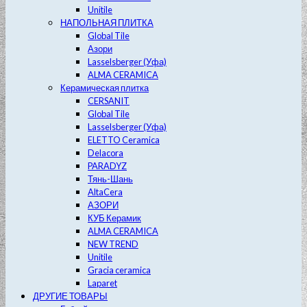
Unitile
НАПОЛЬНАЯ ПЛИТКА
Global Tile
Азори
Lasselsberger (Уфа)
ALMA CERAMICA
Керамическая плитка
CERSANIT
Global Tile
Lasselsberger (Уфа)
ELETTO Ceramica
Delacora
PARADYZ
Тянь-Шань
AltaCera
АЗОРИ
КУБ Керамик
ALMA CERAMICA
NEW TREND
Unitile
Gracia ceramica
Laparet
ДРУГИЕ ТОВАРЫ