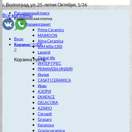
г. Волгоград
, ул. 25-летия Октября, 1/26
Расширенный поиск
Все магазины
Керамическая плитка
Керамогранит
Prime Ceramics
MAIMOON
Вход
Alma Ceramica
Корзина
/
0.00
₽
LCM 600х1200
0
Laparet
Global-tile
Корзина пуста.
ИНТЕР ГРЕС
PRIMAVERA ИНДИЯ
Индия
CASATI CERAMICA
Иран
АЗОРИ
EN NFACE
DELACORA
AZARIO
Cersanit
Grasaro
Keranova
Gracia ceramica