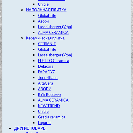
Unitile
НАПОЛЬНАЯ ПЛИТКА
Global Tile
Азори
Lasselsberger (Уфа)
ALMA CERAMICA
Керамическая плитка
CERSANIT
Global Tile
Lasselsberger (Уфа)
ELETTO Ceramica
Delacora
PARADYZ
Тянь-Шань
AltaCera
АЗОРИ
КУБ Керамик
ALMA CERAMICA
NEW TREND
Unitile
Gracia ceramica
Laparet
ДРУГИЕ ТОВАРЫ