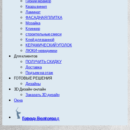
Гибкий мрамор
Кварц винил
Ламинат
ФАСАДНАЯ ПЛИТКА
Мозайка
Клинкер
строительные смеси
Клей для ванной
КЕРАМИЧЕСКИЙ УГОЛОК
ЛЮКИ-невидимки
Для клиентов
ПОЛУЧИТЬ СКИДКУ
Доставка
Подъем на этаж
ГОТОВЫЕ РЕШЕНИЯ
Дизайны
3D Дизайн-онлайн
Заказать 3D дизайн
Окна
Город: Волгоград
Выберите другой город