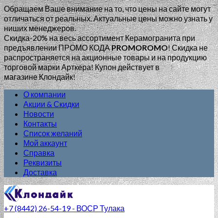
Обращаем Ваше внимание на то, что цены на сайте могут
отличаться от реальных. Актуальные цены можно узнать у
ниших менеджеров.
Скидка-20% на весь ассортимент Керамогранита при
предъявлении ПРОМО КОДА
PROMOROMO
!
Скидка не
распространяется на акционные товары и на продукцию
торговой марки Арткера! Купон действует в
магазине Клондайк!
О компании
Акции & Скидки
Новости
Контакты
Список желаний
Мой аккаунт
Справка
Реквизиты
Доставка
+7 (8442) 26-54-19 - ВОСР Тулака