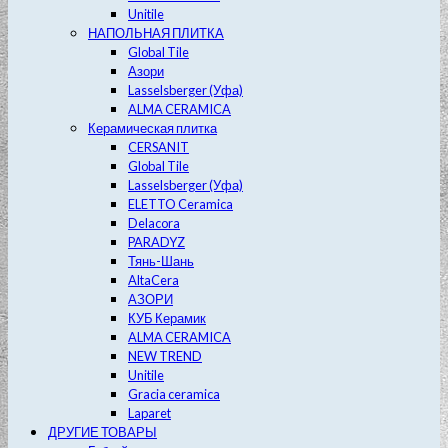
Unitile
НАПОЛЬНАЯ ПЛИТКА
Global Tile
Азори
Lasselsberger (Уфа)
ALMA CERAMICA
Керамическая плитка
CERSANIT
Global Tile
Lasselsberger (Уфа)
ELETTO Ceramica
Delacora
PARADYZ
Тянь-Шань
AltaCera
АЗОРИ
КУБ Керамик
ALMA CERAMICA
NEW TREND
Unitile
Gracia ceramica
Laparet
ДРУГИЕ ТОВАРЫ