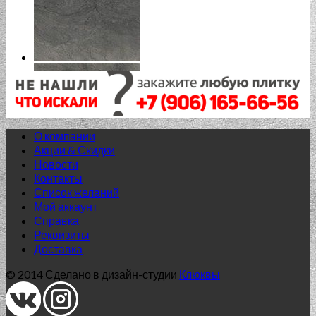
О компании
Акции & Скидки
Новости
Контакты
Список желаний
Мой аккаунт
Справка
Реквизиты
Доставка
© 2014 Сделано в дизайн-студии
Клюквы
Нет в наличии
60*120