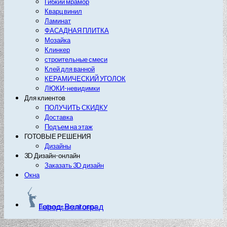
Гибкий мрамор
Кварц винил
Ламинат
ФАСАДНАЯ ПЛИТКА
Мозайка
Клинкер
строительные смеси
Клей для ванной
КЕРАМИЧЕСКИЙ УГОЛОК
ЛЮКИ-невидимки
Для клиентов
ПОЛУЧИТЬ СКИДКУ
Доставка
Подъем на этаж
ГОТОВЫЕ РЕШЕНИЯ
Дизайны
3D Дизайн-онлайн
Заказать 3D дизайн
Окна
Город: Волгоград
Выберите другой город