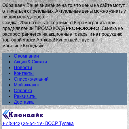
Обращаем Ваше внимание на то, что цены на сайте могут
отличаться от реальных. Актуальные цены можно узнать у
ниших менеджеров.
Скидка-20% на весь ассортимент Керамогранита при
предъявлении ПРОМО КОДА
PROMOROMO
!
Скидка не
распространяется на акционные товары и на продукцию
торговой марки Арткера! Купон действует в
магазине Клондайк!
О компании
Акции & Скидки
Новости
Контакты
Список желаний
Мой аккаунт
Справка
Реквизиты
Доставка
+7 (8442) 26-54-19 - ВОСР Тулака