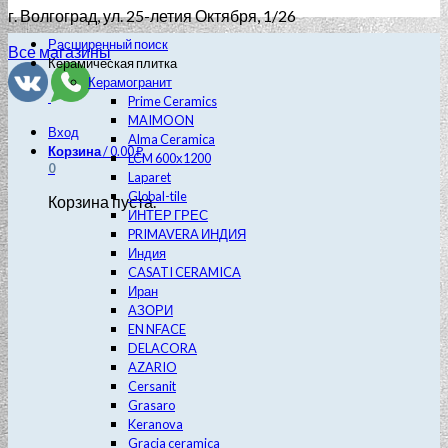
г. Волгоград
, ул. 25-летия Октября, 1/26
Расширенный поиск
Все магазины
Керамическая плитка
Керамогранит
Prime Ceramics
MAIMOON
Вход
Alma Ceramica
Корзина
/
0.00
₽
LCM 600х1200
0
Laparet
Global-tile
Корзина пуста.
ИНТЕР ГРЕС
PRIMAVERA ИНДИЯ
Индия
CASATI CERAMICA
Иран
АЗОРИ
EN NFACE
DELACORA
AZARIO
Cersanit
Grasaro
Keranova
Gracia ceramica