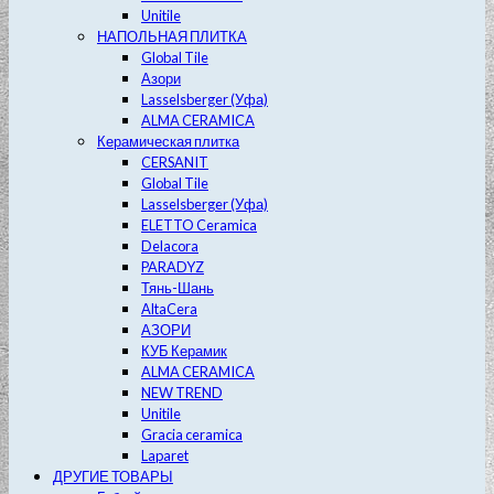
Unitile
НАПОЛЬНАЯ ПЛИТКА
Global Tile
Азори
Lasselsberger (Уфа)
ALMA CERAMICA
Керамическая плитка
CERSANIT
Global Tile
Lasselsberger (Уфа)
ELETTO Ceramica
Delacora
PARADYZ
Тянь-Шань
AltaCera
АЗОРИ
КУБ Керамик
ALMA CERAMICA
NEW TREND
Unitile
Gracia ceramica
Laparet
ДРУГИЕ ТОВАРЫ