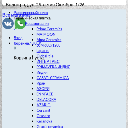
г. Волгоград
, ул. 25-летия Октября, 1/26
Расширенный поиск
Все магазины
Керамическая плитка
Керамогранит
Prime Ceramics
MAIMOON
Вход
Alma Ceramica
Корзина
/
0.00
₽
LCM 600х1200
0
Laparet
Global-tile
Корзина пуста.
ИНТЕР ГРЕС
PRIMAVERA ИНДИЯ
Индия
CASATI CERAMICA
Иран
АЗОРИ
EN NFACE
DELACORA
AZARIO
Cersanit
Grasaro
Keranova
Gracia ceramica