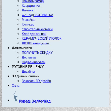
Гибкий мрамор
Кварц винил
Ламинат
ФАСАДНАЯ ПЛИТКА
Мозайка
Клинкер
строительные смеси
Клей для ванной
КЕРАМИЧЕСКИЙ УГОЛОК
ЛЮКИ-невидимки
Для клиентов
ПОЛУЧИТЬ СКИДКУ
Доставка
Подъем на этаж
ГОТОВЫЕ РЕШЕНИЯ
Дизайны
3D Дизайн-онлайн
Заказать 3D дизайн
Окна
Город: Волгоград
Выберите другой город