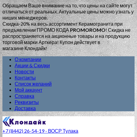
Обращаем Ваше внимание на то, что цены на сайте могут
отличаться от реальных. Актуальные цены можно узнать у
ниших менеджеров.
Скидка-20% на весь ассортимент Керамогранита при
предъявлении ПРОМО КОДА
PROMOROMO
!
Скидка не
распространяется на акционные товары и на продукцию
торговой марки Арткера! Купон действует в
магазине Клондайк!
О компании
Акции & Скидки
Новости
Контакты
Список желаний
Мой аккаунт
Справка
Реквизиты
Доставка
+7 (8442) 26-54-19 - ВОСР Тулака