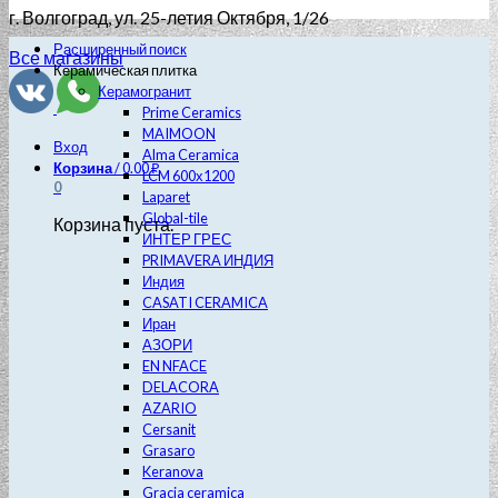
г. Волгоград
, ул. 25-летия Октября, 1/26
Расширенный поиск
Все магазины
Керамическая плитка
Керамогранит
Prime Ceramics
MAIMOON
Вход
Alma Ceramica
Корзина
/
0.00
₽
LCM 600х1200
0
Laparet
Global-tile
Корзина пуста.
ИНТЕР ГРЕС
PRIMAVERA ИНДИЯ
Индия
CASATI CERAMICA
Иран
АЗОРИ
EN NFACE
DELACORA
AZARIO
Cersanit
Grasaro
Keranova
Gracia ceramica