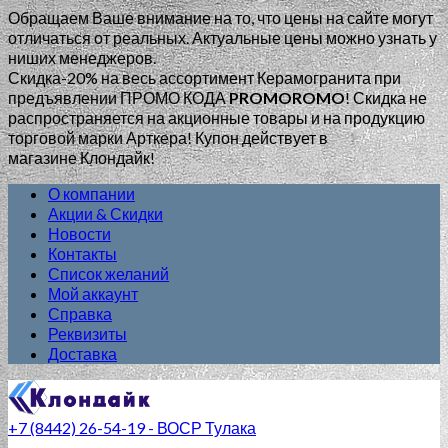
Обращаем Ваше внимание на то, что цены на сайте могут
отличаться от реальных. Актуальные цены можно узнать у
ниших менеджеров.
Скидка-20% на весь ассортимент Керамогранита при
предъявлении ПРОМО КОДА
PROMOROMO
!
Скидка не
распространяется на акционные товары и на продукцию
торговой марки Арткера! Купон действует в
магазине Клондайк!
О компании
Акции & Скидки
Новости
Контакты
Список желаний
Мой аккаунт
Справка
Реквизиты
Доставка
+7 (8442) 26-54-19 - ВОСР Тулака