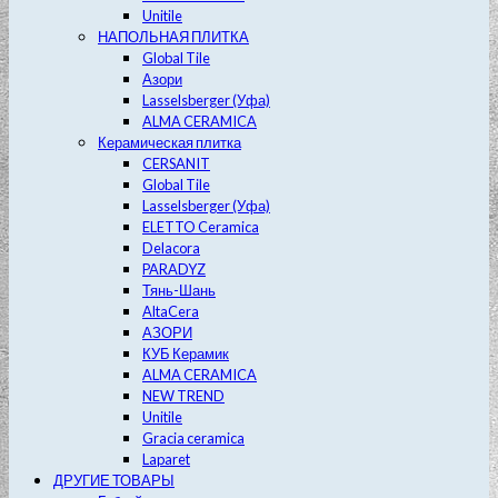
Unitile
НАПОЛЬНАЯ ПЛИТКА
Global Tile
Азори
Lasselsberger (Уфа)
ALMA CERAMICA
Керамическая плитка
CERSANIT
Global Tile
Lasselsberger (Уфа)
ELETTO Ceramica
Delacora
PARADYZ
Тянь-Шань
AltaCera
АЗОРИ
КУБ Керамик
ALMA CERAMICA
NEW TREND
Unitile
Gracia ceramica
Laparet
ДРУГИЕ ТОВАРЫ