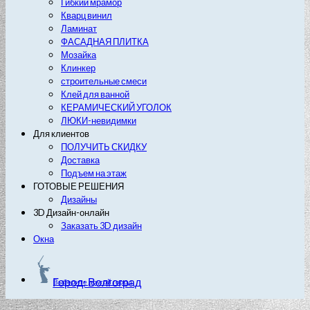
Гибкий мрамор
Кварц винил
Ламинат
ФАСАДНАЯ ПЛИТКА
Мозайка
Клинкер
строительные смеси
Клей для ванной
КЕРАМИЧЕСКИЙ УГОЛОК
ЛЮКИ-невидимки
Для клиентов
ПОЛУЧИТЬ СКИДКУ
Доставка
Подъем на этаж
ГОТОВЫЕ РЕШЕНИЯ
Дизайны
3D Дизайн-онлайн
Заказать 3D дизайн
Окна
Город: Волгоград
Выберите другой город