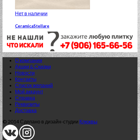
Нет в наличии
CeramicaStellare
Corsa Beige wave relief 20×40
824.00
₽
Добавить в список желаний
О компании
Акции & Скидки
Новости
Контакты
Список желаний
Мой аккаунт
Справка
Реквизиты
Доставка
© 2014 Сделано в дизайн-студии
Клюквы
Нет в наличии
Inter Cerama