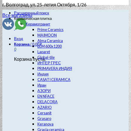
г. Волгоград
, ул. 25-летия Октября, 1/26
Расширенный поиск
Все магазины
Керамическая плитка
Керамогранит
Prime Ceramics
MAIMOON
Вход
Alma Ceramica
Корзина
/
0.00
₽
LCM 600х1200
0
Laparet
Global-tile
Корзина пуста.
ИНТЕР ГРЕС
PRIMAVERA ИНДИЯ
Индия
CASATI CERAMICA
Иран
АЗОРИ
EN NFACE
DELACORA
AZARIO
Cersanit
Grasaro
Keranova
Gracia ceramica