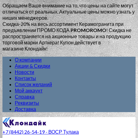
Обращаем Ваше внимание на то, что цены на сайте могут
отличаться от реальных. Актуальные цены можно узнать у
ниших менеджеров.
Скидка-20% на весь ассортимент Керамогранита при
предъявлении ПРОМО КОДА
PROMOROMO
!
Скидка не
распространяется на акционные товары и на продукцию
торговой марки Арткера! Купон действует в
магазине Клондайк!
О компании
Акции & Скидки
Новости
Контакты
Список желаний
Мой аккаунт
Справка
Реквизиты
Доставка
+7 (8442) 26-54-19 - ВОСР Тулака