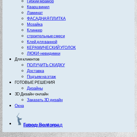
Гибкий мрамор
Кварц винил
Ламинат
ФАСАДНАЯ ПЛИТКА
Мозайка
Клинкер
строительные смеси
Клей для ванной
КЕРАМИЧЕСКИЙ УГОЛОК
ЛЮКИ-невидимки
Для клиентов
ПОЛУЧИТЬ СКИДКУ
Доставка
Подъем на этаж
ГОТОВЫЕ РЕШЕНИЯ
Дизайны
3D Дизайн-онлайн
Заказать 3D дизайн
Окна
Город: Волгоград
Выберите другой город