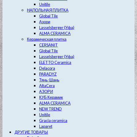
Unitile
НАПОЛЬНАЯ ПЛИТКА
Global Tile
Азори
Lasselsberger (Уфа)
ALMA CERAMICA
Керамическая плитка
CERSANIT
Global Tile
Lasselsberger (Уфа)
ELETTO Ceramica
Delacora
PARADYZ
Тянь-Шань
AltaCera
АЗОРИ
КУБ Керамик
ALMA CERAMICA
NEW TREND
Unitile
Gracia ceramica
Laparet
ДРУГИЕ ТОВАРЫ