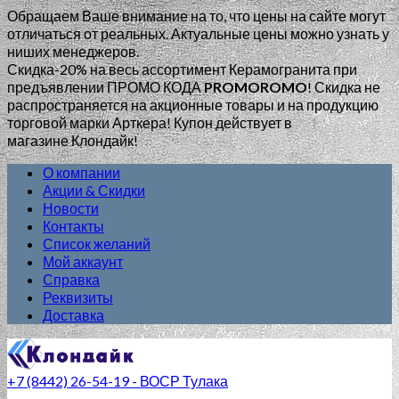
Обращаем Ваше внимание на то, что цены на сайте могут
отличаться от реальных. Актуальные цены можно узнать у
ниших менеджеров.
Скидка-20% на весь ассортимент Керамогранита при
предъявлении ПРОМО КОДА
PROMOROMO
!
Скидка не
распространяется на акционные товары и на продукцию
торговой марки Арткера! Купон действует в
магазине Клондайк!
О компании
Акции & Скидки
Новости
Контакты
Список желаний
Мой аккаунт
Справка
Реквизиты
Доставка
+7 (8442) 26-54-19 - ВОСР Тулака