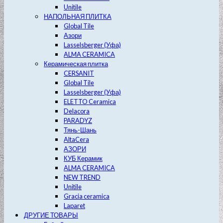
Unitile
НАПОЛЬНАЯ ПЛИТКА
Global Tile
Азори
Lasselsberger (Уфа)
ALMA CERAMICA
Керамическая плитка
CERSANIT
Global Tile
Lasselsberger (Уфа)
ELETTO Ceramica
Delacora
PARADYZ
Тянь-Шань
AltaCera
АЗОРИ
КУБ Керамик
ALMA CERAMICA
NEW TREND
Unitile
Gracia ceramica
Laparet
ДРУГИЕ ТОВАРЫ