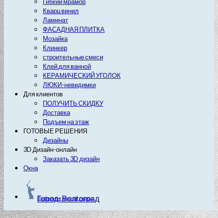
Гибкий мрамор
Кварц винил
Ламинат
ФАСАДНАЯ ПЛИТКА
Мозайка
Клинкер
строительные смеси
Клей для ванной
КЕРАМИЧЕСКИЙ УГОЛОК
ЛЮКИ-невидимки
Для клиентов
ПОЛУЧИТЬ СКИДКУ
Доставка
Подъем на этаж
ГОТОВЫЕ РЕШЕНИЯ
Дизайны
3D Дизайн-онлайн
Заказать 3D дизайн
Окна
Город: Волгоград
Выберите другой город