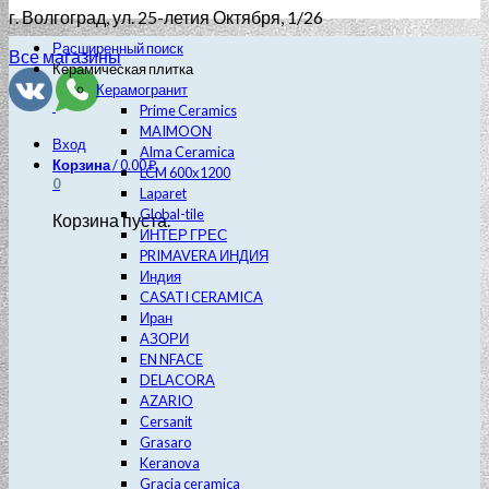
г. Волгоград
, ул. 25-летия Октября, 1/26
Расширенный поиск
Все магазины
Керамическая плитка
Керамогранит
Prime Ceramics
MAIMOON
Вход
Alma Ceramica
Корзина
/
0.00
₽
LCM 600х1200
0
Laparet
Global-tile
Корзина пуста.
ИНТЕР ГРЕС
PRIMAVERA ИНДИЯ
Индия
CASATI CERAMICA
Иран
АЗОРИ
EN NFACE
DELACORA
AZARIO
Cersanit
Grasaro
Keranova
Gracia ceramica