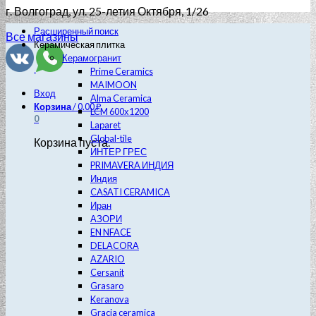
г. Волгоград
, ул. 25-летия Октября, 1/26
Расширенный поиск
Все магазины
Керамическая плитка
Керамогранит
Prime Ceramics
MAIMOON
Вход
Alma Ceramica
Корзина
/
0.00
₽
LCM 600х1200
0
Laparet
Global-tile
Корзина пуста.
ИНТЕР ГРЕС
PRIMAVERA ИНДИЯ
Индия
CASATI CERAMICA
Иран
АЗОРИ
EN NFACE
DELACORA
AZARIO
Cersanit
Grasaro
Keranova
Gracia ceramica