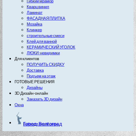
Гибкий мрамор
Кварц винил
Ламинат
ФАСАДНАЯ ПЛИТКА
Мозайка
Клинкер
строительные смеси
Клей для ванной
КЕРАМИЧЕСКИЙ УГОЛОК
ЛЮКИ-невидимки
Для клиентов
ПОЛУЧИТЬ СКИДКУ
Доставка
Подъем на этаж
ГОТОВЫЕ РЕШЕНИЯ
Дизайны
3D Дизайн-онлайн
Заказать 3D дизайн
Окна
Город: Волгоград
Выберите другой город