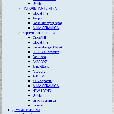
Unitile
НАПОЛЬНАЯ ПЛИТКА
Global Tile
Азори
Lasselsberger (Уфа)
ALMA CERAMICA
Керамическая плитка
CERSANIT
Global Tile
Lasselsberger (Уфа)
ELETTO Ceramica
Delacora
PARADYZ
Тянь-Шань
AltaCera
АЗОРИ
КУБ Керамик
ALMA CERAMICA
NEW TREND
Unitile
Gracia ceramica
Laparet
ДРУГИЕ ТОВАРЫ