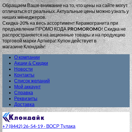
Обращаем Ваше внимание на то, что цены на сайте могут
отличаться от реальных. Актуальные цены можно узнать у
ниших менеджеров.
Скидка-20% на весь ассортимент Керамогранита при
предъявлении ПРОМО КОДА
PROMOROMO
!
Скидка не
распространяется на акционные товары и на продукцию
торговой марки Арткера! Купон действует в
магазине Клондайк!
О компании
Акции & Скидки
Новости
Контакты
Список желаний
Мой аккаунт
Справка
Реквизиты
Доставка
+7 (8442) 26-54-19 - ВОСР Тулака