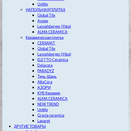
Unitile
НАПОЛЬНАЯ ПЛИТКА
Global Tile
Азори
Lasselsberger (Уфа)
ALMA CERAMICA
Керамическая плитка
CERSANIT
Global Tile
Lasselsberger (Уфа)
ELETTO Ceramica
Delacora
PARADYZ
Тянь-Шань
AltaCera
АЗОРИ
КУБ Керамик
ALMA CERAMICA
NEW TREND
Unitile
Gracia ceramica
Laparet
ДРУГИЕ ТОВАРЫ