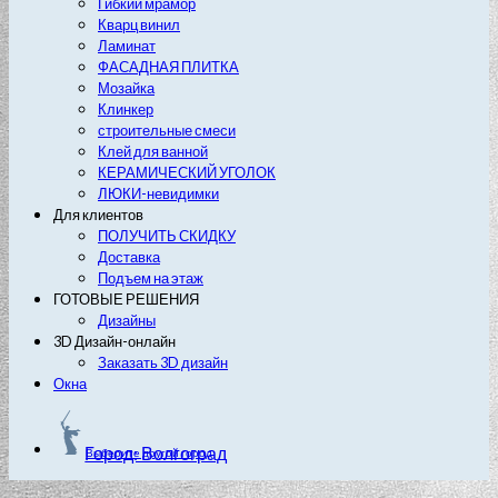
Гибкий мрамор
Кварц винил
Ламинат
ФАСАДНАЯ ПЛИТКА
Мозайка
Клинкер
строительные смеси
Клей для ванной
КЕРАМИЧЕСКИЙ УГОЛОК
ЛЮКИ-невидимки
Для клиентов
ПОЛУЧИТЬ СКИДКУ
Доставка
Подъем на этаж
ГОТОВЫЕ РЕШЕНИЯ
Дизайны
3D Дизайн-онлайн
Заказать 3D дизайн
Окна
Город: Волгоград
Выберите другой город