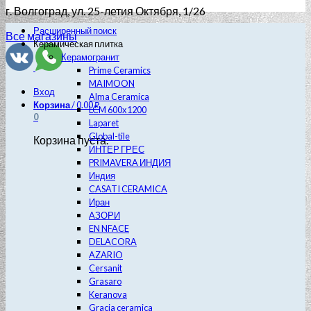
г. Волгоград
, ул. 25-летия Октября, 1/26
Расширенный поиск
Все магазины
Керамическая плитка
Керамогранит
Prime Ceramics
MAIMOON
Вход
Alma Ceramica
Корзина
/
0.00
₽
LCM 600х1200
0
Laparet
Global-tile
Корзина пуста.
ИНТЕР ГРЕС
PRIMAVERA ИНДИЯ
Индия
CASATI CERAMICA
Иран
АЗОРИ
EN NFACE
DELACORA
AZARIO
Cersanit
Grasaro
Keranova
Gracia ceramica