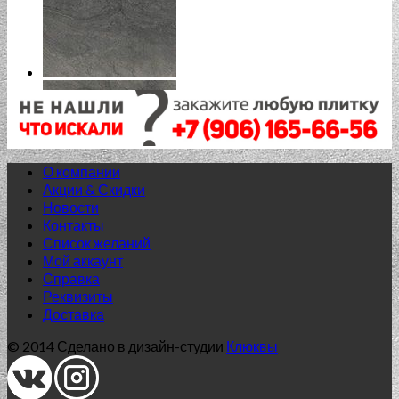
О компании
Акции & Скидки
Новости
Контакты
Список желаний
Мой аккаунт
Справка
Реквизиты
Доставка
© 2014 Сделано в дизайн-студии
Клюквы
Нет в наличии
60*120