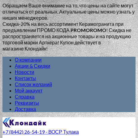
Обращаем Ваше внимание на то, что цены на сайте могут
отличаться от реальных. Актуальные цены можно узнать у
ниших менеджеров.
Скидка-20% на весь ассортимент Керамогранита при
предъявлении ПРОМО КОДА
PROMOROMO
!
Скидка не
распространяется на акционные товары и на продукцию
торговой марки Арткера! Купон действует в
магазине Клондайк!
О компании
Акции & Скидки
Новости
Контакты
Список желаний
Мой аккаунт
Справка
Реквизиты
Доставка
+7 (8442) 26-54-19 - ВОСР Тулака