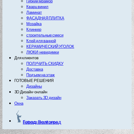
Гибкий мрамор
Кварц винил
Ламинат
ФАСАДНАЯ ПЛИТКА
Мозайка
Клинкер
строительные смеси
Клей для ванной
КЕРАМИЧЕСКИЙ УГОЛОК
ЛЮКИ-невидимки
Для клиентов
ПОЛУЧИТЬ СКИДКУ
Доставка
Подъем на этаж
ГОТОВЫЕ РЕШЕНИЯ
Дизайны
3D Дизайн-онлайн
Заказать 3D дизайн
Окна
Город: Волгоград
Выберите другой город