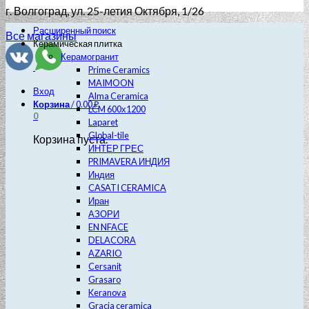
г. Волгоград
, ул. 25-летия Октября, 1/26
Расширенный поиск
Все магазины
Керамическая плитка
Керамогранит
Prime Ceramics
MAIMOON
Вход
Alma Ceramica
Корзина
/
0.00
₽
LCM 600х1200
0
Laparet
Global-tile
Корзина пуста.
ИНТЕР ГРЕС
PRIMAVERA ИНДИЯ
Индия
CASATI CERAMICA
Иран
АЗОРИ
EN NFACE
DELACORA
AZARIO
Cersanit
Grasaro
Keranova
Gracia ceramica