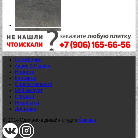
О компании
Акции & Скидки
Новости
Контакты
Список желаний
Мой аккаунт
Справка
Реквизиты
Доставка
© 2014 Сделано в дизайн-студии
Клюквы
Нет в наличии
60*120