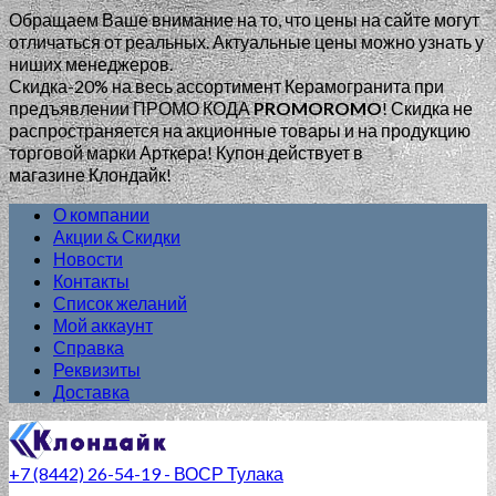
Обращаем Ваше внимание на то, что цены на сайте могут
отличаться от реальных. Актуальные цены можно узнать у
ниших менеджеров.
Скидка-20% на весь ассортимент Керамогранита при
предъявлении ПРОМО КОДА
PROMOROMO
!
Скидка не
распространяется на акционные товары и на продукцию
торговой марки Арткера! Купон действует в
магазине Клондайк!
О компании
Акции & Скидки
Новости
Контакты
Список желаний
Мой аккаунт
Справка
Реквизиты
Доставка
+7 (8442) 26-54-19 - ВОСР Тулака