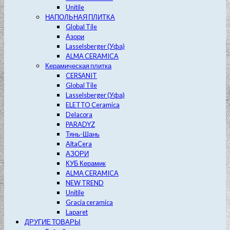
Unitile
НАПОЛЬНАЯ ПЛИТКА
Global Tile
Азори
Lasselsberger (Уфа)
ALMA CERAMICA
Керамическая плитка
CERSANIT
Global Tile
Lasselsberger (Уфа)
ELETTO Ceramica
Delacora
PARADYZ
Тянь-Шань
AltaCera
АЗОРИ
КУБ Керамик
ALMA CERAMICA
NEW TREND
Unitile
Gracia ceramica
Laparet
ДРУГИЕ ТОВАРЫ