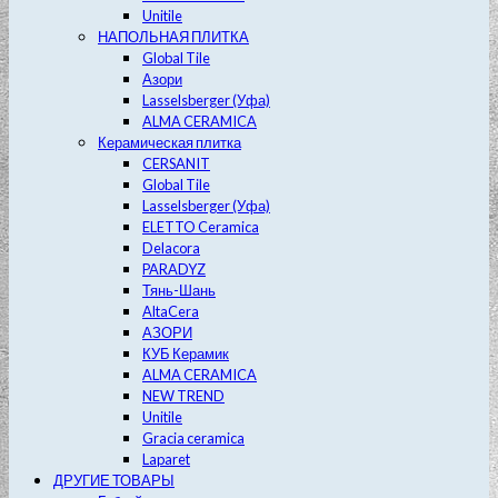
Unitile
НАПОЛЬНАЯ ПЛИТКА
Global Tile
Азори
Lasselsberger (Уфа)
ALMA CERAMICA
Керамическая плитка
CERSANIT
Global Tile
Lasselsberger (Уфа)
ELETTO Ceramica
Delacora
PARADYZ
Тянь-Шань
AltaCera
АЗОРИ
КУБ Керамик
ALMA CERAMICA
NEW TREND
Unitile
Gracia ceramica
Laparet
ДРУГИЕ ТОВАРЫ