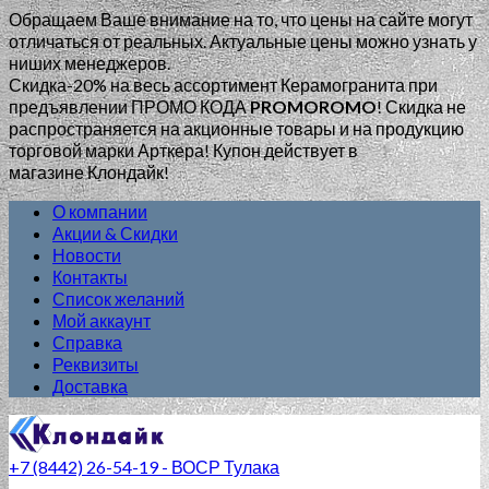
Обращаем Ваше внимание на то, что цены на сайте могут
отличаться от реальных. Актуальные цены можно узнать у
ниших менеджеров.
Скидка-20% на весь ассортимент Керамогранита при
предъявлении ПРОМО КОДА
PROMOROMO
!
Скидка не
распространяется на акционные товары и на продукцию
торговой марки Арткера! Купон действует в
магазине Клондайк!
О компании
Акции & Скидки
Новости
Контакты
Список желаний
Мой аккаунт
Справка
Реквизиты
Доставка
+7 (8442) 26-54-19 - ВОСР Тулака