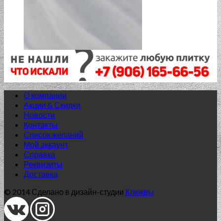
О компании
Акции & Скидки
Новости
Контакты
Список желаний
Мой аккаунт
Справка
Реквизиты
Доставка
© 2014 Сделано в дизайн-студии
Клюквы
Нет в наличии