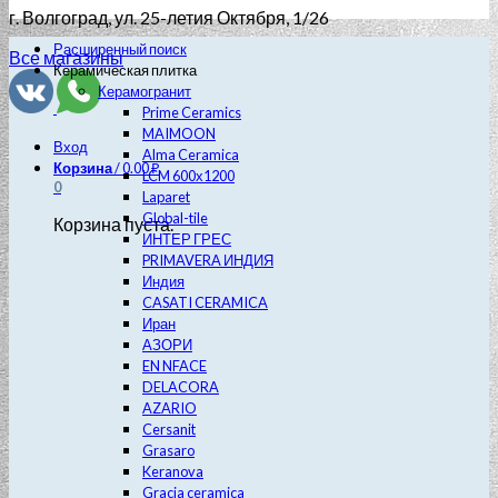
г. Волгоград
, ул. 25-летия Октября, 1/26
Расширенный поиск
Все магазины
Керамическая плитка
Керамогранит
Prime Ceramics
MAIMOON
Вход
Alma Ceramica
Корзина
/
0.00
₽
LCM 600х1200
0
Laparet
Global-tile
Корзина пуста.
ИНТЕР ГРЕС
PRIMAVERA ИНДИЯ
Индия
CASATI CERAMICA
Иран
АЗОРИ
EN NFACE
DELACORA
AZARIO
Cersanit
Grasaro
Keranova
Gracia ceramica