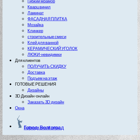
Гибкий мрамор
Кварц винил
Ламинат
ФАСАДНАЯ ПЛИТКА
Мозайка
Клинкер
строительные смеси
Клей для ванной
КЕРАМИЧЕСКИЙ УГОЛОК
ЛЮКИ-невидимки
Для клиентов
ПОЛУЧИТЬ СКИДКУ
Доставка
Подъем на этаж
ГОТОВЫЕ РЕШЕНИЯ
Дизайны
3D Дизайн-онлайн
Заказать 3D дизайн
Окна
Город: Волгоград
Выберите другой город