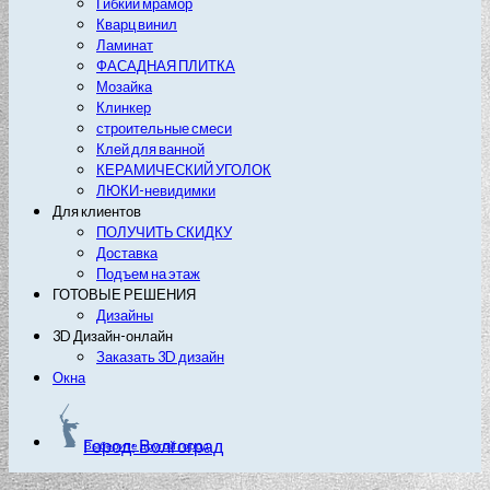
Гибкий мрамор
Кварц винил
Ламинат
ФАСАДНАЯ ПЛИТКА
Мозайка
Клинкер
строительные смеси
Клей для ванной
КЕРАМИЧЕСКИЙ УГОЛОК
ЛЮКИ-невидимки
Для клиентов
ПОЛУЧИТЬ СКИДКУ
Доставка
Подъем на этаж
ГОТОВЫЕ РЕШЕНИЯ
Дизайны
3D Дизайн-онлайн
Заказать 3D дизайн
Окна
Город: Волгоград
Выберите другой город