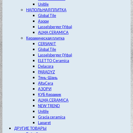
Unitile
НАПОЛЬНАЯ ПЛИТКА
Global Tile
Азори
Lasselsberger (Уфа)
ALMA CERAMICA
Керамическая плитка
CERSANIT
Global Tile
Lasselsberger (Уфа)
ELETTO Ceramica
Delacora
PARADYZ
Тянь-Шань
AltaCera
АЗОРИ
КУБ Керамик
ALMA CERAMICA
NEW TREND
Unitile
Gracia ceramica
Laparet
ДРУГИЕ ТОВАРЫ