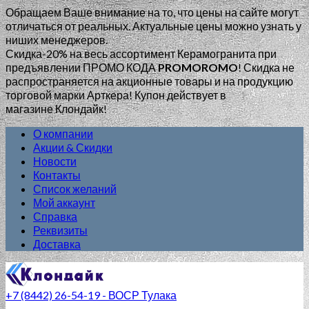
Обращаем Ваше внимание на то, что цены на сайте могут
отличаться от реальных. Актуальные цены можно узнать у
ниших менеджеров.
Скидка-20% на весь ассортимент Керамогранита при
предъявлении ПРОМО КОДА
PROMOROMO
!
Скидка не
распространяется на акционные товары и на продукцию
торговой марки Арткера! Купон действует в
магазине Клондайк!
О компании
Акции & Скидки
Новости
Контакты
Список желаний
Мой аккаунт
Справка
Реквизиты
Доставка
+7 (8442) 26-54-19 - ВОСР Тулака