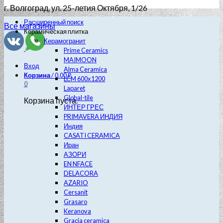
г. Волгоград
, ул. 25-летия Октября, 1/26
Расширенный поиск
Все магазины
Керамическая плитка
Керамогранит
Prime Ceramics
MAIMOON
Вход
Alma Ceramica
Корзина
/
0.00
₽
LCM 600х1200
0
Laparet
Global-tile
Корзина пуста.
ИНТЕР ГРЕС
PRIMAVERA ИНДИЯ
Индия
CASATI CERAMICA
Иран
АЗОРИ
EN NFACE
DELACORA
AZARIO
Cersanit
Grasaro
Keranova
Gracia ceramica