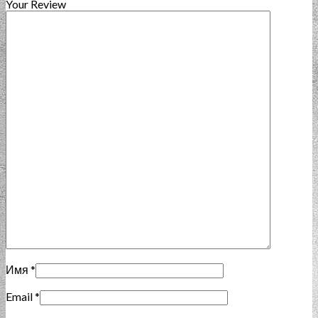
Your Review
Имя
*
Email
*